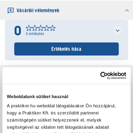
Vásárlói vélemények
0
0
értékelés
Értékelés írása
Jótállás, szavatosság
Csomagolási és súly információk
Weboldalunk sütiket használ
A praktiker.hu weboldal látogatásakor Ön hozzájárul,
Dokumentumok, felelős személy
hogy a Praktiker Kft. és szerződött partnerei
számítógépén sütiket helyezzenek el, melyek
segítségével az oldalon tett látogatásának adatait