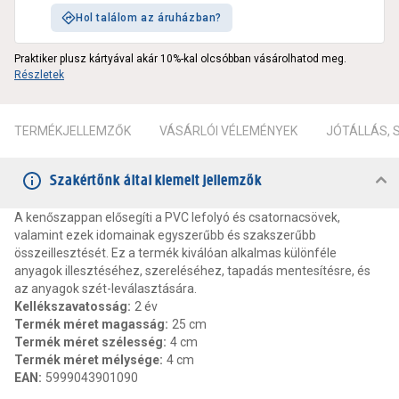
Hol találom az áruházban?
Praktiker plusz kártyával akár 10%-kal olcsóbban vásárolhatod meg.
Részletek
TERMÉKJELLEMZŐK
VÁSÁRLÓI VÉLEMÉNYEK
JÓTÁLLÁS,
Szakértőnk által kiemelt jellemzők
A kenőszappan elősegíti a PVC lefolyó és csatornacsövek,
valamint ezek idomainak egyszerűbb és szakszerűbb
összeillesztését. Ez a termék kiválóan alkalmas különféle
anyagok illesztéséhez, szereléséhez, tapadás mentesítésre, és
az anyagok szét-leválasztására.
Kellékszavatosság
:
2 év
Termék méret magasság
:
25 cm
Termék méret szélesség
:
4 cm
Termék méret mélysége
:
4 cm
EAN
:
5999043901090