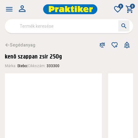
0
0
Segédanyag
kenő szappan zsír 250g
Márka
:
Stebo
|
Cikkszám
:
333300