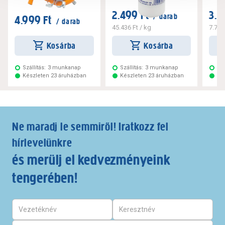
2.499 Ft
3.0
/ darab
4.999 Ft
/ darab
45.436 Ft
/ kg
7.748
Kosárba
Kosárba
Szállítás:
3 munkanap
Szállítás:
3 munkanap
Szá
Készleten 23 áruházban
Készleten 23 áruházban
Ké
Ne maradj le semmiről! Iratkozz fel
hírlevelünkre
és merülj el kedvezményeink
tengerében!