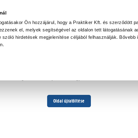
nál
togatásakor Ön hozzájárul, hogy a Praktiker Kft. és szerződött pa
zzenek el, melyek segítségével az oldalon tett látogatásának ad
 szóló hirdetések megjelenítése céljából felhasználják. Bővebb 
Hoppá ...
an.
Váratlan hiba történt
Dolgozunk a hiba javításán. Egy kis türelmet kérünk.
Oldal újratöltése