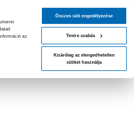
Összes süti engedélyezése
rtnerei
atait
Testre szabás
információ az
Kizárólag az elengedhetetlen
sütiket használja