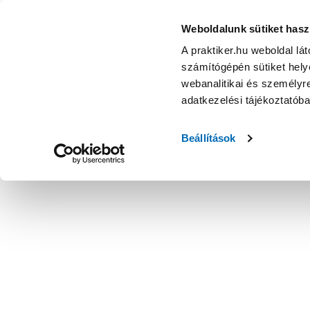
Weboldalunk sütiket hasz
A praktiker.hu weboldal lá
számítógépén sütiket helye
webanalitikai és személyre
adatkezelési tájékoztatób
Beállítások