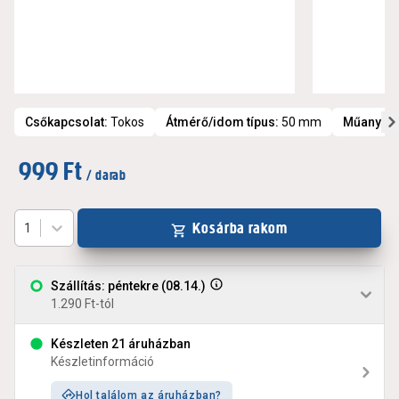
Csőkapcsolat
:
Tokos
Átmérő/idom típus
:
50 mm
Műanyag 
999 Ft
/ darab
Kosárba rakom
1
Szállítás: péntekre (08.14.)
1.290 Ft-tól
Készleten 21 áruházban
Készletinformáció
Hol találom az áruházban?