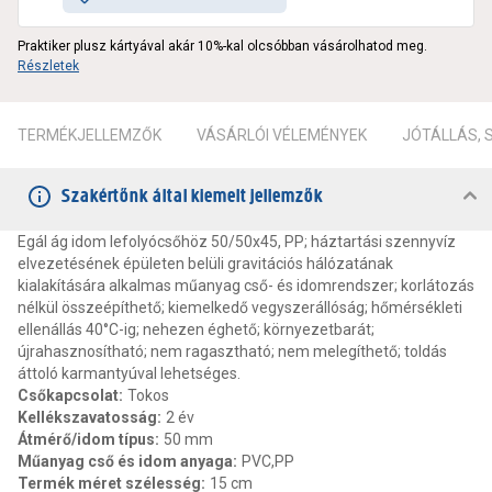
Praktiker plusz kártyával akár 10%-kal olcsóbban vásárolhatod meg.
Részletek
TERMÉKJELLEMZŐK
VÁSÁRLÓI VÉLEMÉNYEK
JÓTÁLLÁS,
Szakértőnk által kiemelt jellemzők
Egál ág idom lefolyócsőhöz 50/50x45, PP; háztartási szennyvíz
elvezetésének épületen belüli gravitációs hálózatának
kialakítására alkalmas műanyag cső- és idomrendszer; korlátozás
nélkül összeépíthető; kiemelkedő vegyszerállóság; hőmérsékleti
ellenállás 40°C-ig; nehezen éghető; környezetbarát;
újrahasznosítható; nem ragasztható; nem melegíthető; toldás
áttoló karmantyúval lehetséges.
Csőkapcsolat
:
Tokos
Kellékszavatosság
:
2 év
Átmérő/idom típus
:
50 mm
Műanyag cső és idom anyaga
:
PVC,PP
Termék méret szélesség
:
15 cm