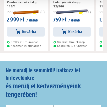
Csatornacső sb-kg
Lefolyócső sb-pp
Steb
110/1
32/500
110/
0
(
0
)
5
(
1
)
228717
228672
228
2.999 Ft
759 Ft
1.7
/ darab
/ darab
Kosárba
Kosárba
Szállítás:
3 munkanap
Szállítás:
3 munkanap
Szá
Készleten 23 áruházban
Készleten 23 áruházban
Ké
Ne maradj le semmiről! Iratkozz fel
hírlevelünkre
és merülj el kedvezményeink
tengerében!