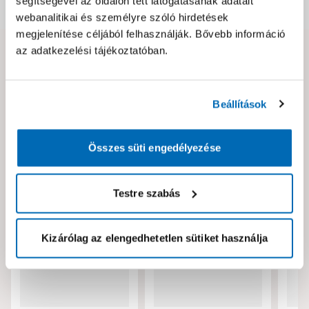
segítségével az oldalon tett látogatásának adatait
Dokumentumok, felelős személy
webanalitikai és személyre szóló hirdetések
megjelenítése céljából felhasználják. Bővebb információ
az adatkezelési tájékoztatóban.
Hibát találtál az oldalon vagy a termék leírásában?
Kérjük jelezd nekünk!
Beállítások
Neked ajánljuk!
Összes süti engedélyezése
Testre szabás
Kizárólag az elengedhetetlen sütiket használja