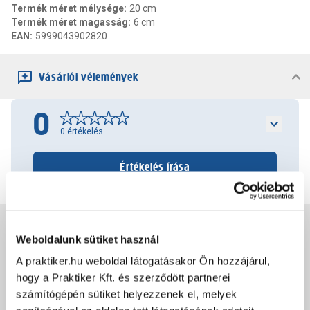
Termék méret mélysége
:
20 cm
Termék méret magasság
:
6 cm
EAN
:
5999043902820
Vásárlói vélemények
0
0
értékelés
Értékelés írása
Jótállás, szavatosság
Weboldalunk sütiket használ
A praktiker.hu weboldal látogatásakor Ön hozzájárul,
Csomagolási és súly információk
hogy a Praktiker Kft. és szerződött partnerei
számítógépén sütiket helyezzenek el, melyek