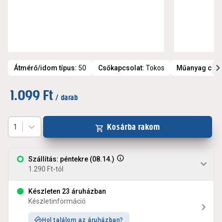
Átmérő/idom típus
:
50
Csőkapcsolat
:
Tokos
Műanyag cső 
1.099 Ft
/ darab
Kosárba rakom
1
Szállítás: péntekre (08.14.)
1.290 Ft-tól
Készleten 23 áruházban
Készletinformáció
Hol találom az áruházban?