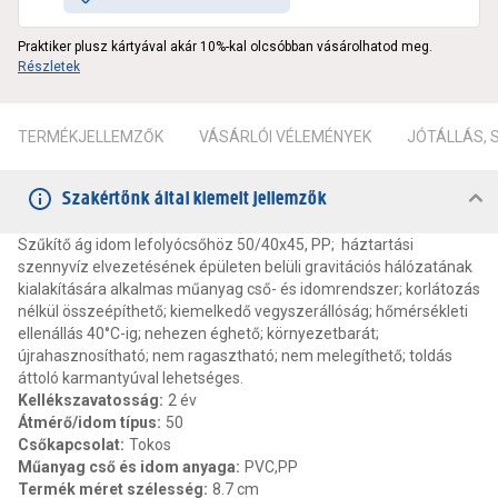
Praktiker plusz kártyával akár 10%-kal olcsóbban vásárolhatod meg.
Részletek
TERMÉKJELLEMZŐK
VÁSÁRLÓI VÉLEMÉNYEK
JÓTÁLLÁS,
Szakértőnk által kiemelt jellemzők
Szűkítő ág idom lefolyócsőhöz 50/40x45, PP; háztartási
szennyvíz elvezetésének épületen belüli gravitációs hálózatának
kialakítására alkalmas műanyag cső- és idomrendszer; korlátozás
nélkül összeépíthető; kiemelkedő vegyszerállóság; hőmérsékleti
ellenállás 40°C-ig; nehezen éghető; környezetbarát;
újrahasznosítható; nem ragasztható; nem melegíthető; toldás
áttoló karmantyúval lehetséges.
Kellékszavatosság
:
2 év
Átmérő/idom típus
:
50
Csőkapcsolat
:
Tokos
Műanyag cső és idom anyaga
:
PVC,PP
Termék méret szélesség
:
8.7 cm