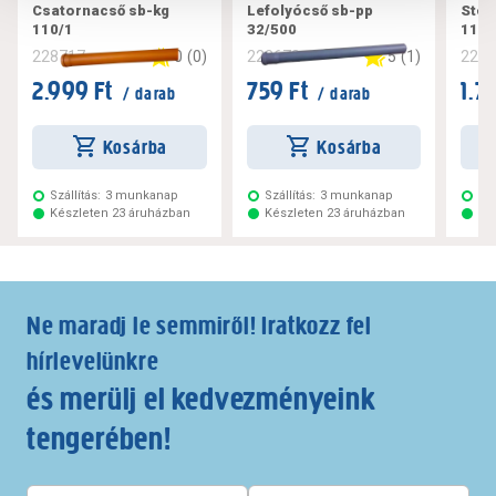
Csatornacső sb-kg
Lefolyócső sb-pp
Steb
110/1
32/500
110/
0
(
0
)
5
(
1
)
228717
228672
228
2.999 Ft
759 Ft
1.7
/ darab
/ darab
Kosárba
Kosárba
Szállítás:
3 munkanap
Szállítás:
3 munkanap
Szá
Készleten 23 áruházban
Készleten 23 áruházban
Ké
Ne maradj le semmiről! Iratkozz fel
hírlevelünkre
és merülj el kedvezményeink
tengerében!