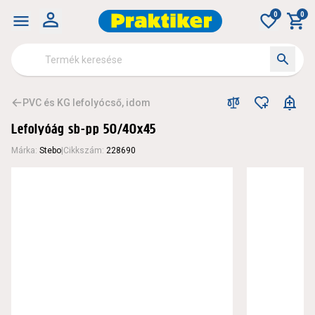
0
0
PVC és KG lefolyócső, idom
Lefolyóág sb-pp 50/40x45
Márka
:
Stebo
|
Cikkszám
:
228690