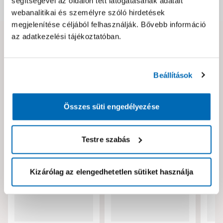
segítségével az oldalon tett látogatásának adatait
Dokumentumok, felelős személy
webanalitikai és személyre szóló hirdetések
megjelenítése céljából felhasználják. Bővebb információ
az adatkezelési tájékoztatóban.
Hibát találtál az oldalon vagy a termék leírásában?
Kérjük jelezd nekünk!
Beállítások
Neked ajánljuk!
Összes süti engedélyezése
Testre szabás
Kizárólag az elengedhetetlen sütiket használja