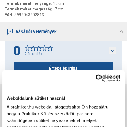
Termék méret mélysége
:
15 cm
Termék méret magasság
:
7 cm
EAN
:
5999043902813
Vásárlói vélemények
0
0
értékelés
Értékelés írása
Jótállás, szavatosság
Weboldalunk sütiket használ
A praktiker.hu weboldal látogatásakor Ön hozzájárul,
Csomagolási és súly információk
hogy a Praktiker Kft. és szerződött partnerei
számítógépén sütiket helyezzenek el, melyek