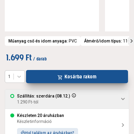
Műanyag cső és idom anyaga
:
PVC
Átmérő/idom típus
:
110
1.699 Ft
/ darab
Kosárba rakom
1
Szállítás: szerdára (08.12.)
1.290 Ft-tól
Készleten 20 áruházban
Készletinformáció
Hol találom az áruházban?