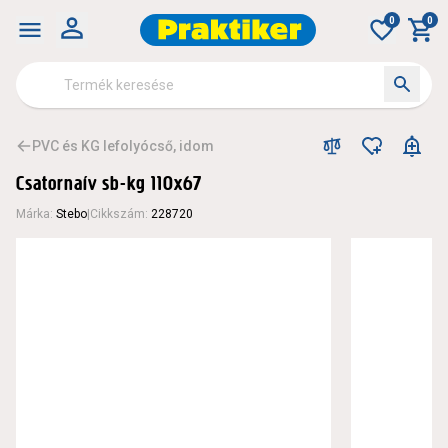
0
0
PVC és KG lefolyócső, idom
Csatornaív sb-kg 110x67
Márka
:
Stebo
|
Cikkszám
:
228720