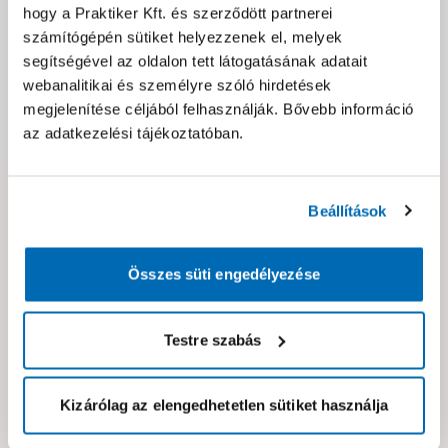
Jótállás, szavatosság
hogy a Praktiker Kft. és szerződött partnerei
számítógépén sütiket helyezzenek el, melyek
segítségével az oldalon tett látogatásának adatait
Csomagolási és súly információk
webanalitikai és személyre szóló hirdetések
megjelenítése céljából felhasználják. Bővebb információ
Dokumentumok, felelős személy
az adatkezelési tájékoztatóban.
Hibát találtál az oldalon vagy a termék leírásában?
Beállítások
Kérjük jelezd nekünk!
Összes süti engedélyezése
Neked ajánljuk!
Testre szabás
Kizárólag az elengedhetetlen sütiket használja