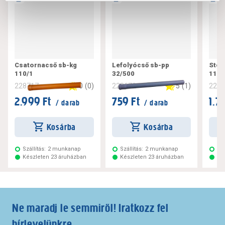
Csatornacső sb-kg
Lefolyócső sb-pp
Steb
110/1
32/500
110/
0
(
0
)
5
(
1
)
228717
228672
228
2.999 Ft
759 Ft
1.7
/ darab
/ darab
Kosárba
Kosárba
Szállítás:
2 munkanap
Szállítás:
2 munkanap
Szá
Készleten 23 áruházban
Készleten 23 áruházban
Ké
Ne maradj le semmiről! Iratkozz fel
hírlevelünkre