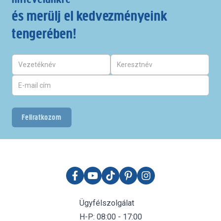
és merülj el kedvezményeink
tengerében!
Feliratkozom
Ügyfélszolgálat
H-P: 08:00 - 17:00