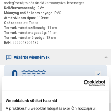
melegíthető; toldás áttoló karmantyúval lehetséges.
Kellékszavatosság
:
2 év
Műanyag cső és idom anyaga
:
PVC
Átmérő/idom típus
:
110mm
Csőkapcsolat
:
Tokos
Termék méret szélesség
:
11 cm
Termék méret magasság
:
11 cm
Termék méret mélysége
:
18 cm
EAN
:
5999043906439
Vásárlói vélemények
0
0
értékelés
Értékelés írása
Weboldalunk sütiket használ
A praktiker.hu weboldal látogatásakor Ön hozzájárul,