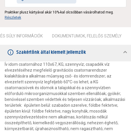
Praktiker plusz kártyával akár 10%-kal olcsóbban vásárolhatod meg.
Részletek
ÉS SÚLY INFORMÁCIÓK
DOKUMENTUMOK, FELELŐS SZEMÉLY
Szakértőnk által kiemelt jellemzők
Ív idom csatornához 110x67, KG; szennyvíz; csapadék víz
elvezetéséhez megfelelő gravitációs csatornarendszer
kialakítására alkalmas műanyag cső- és idomrendszer; az
elvezetett szennyvíz legfeljebb 60°C-os lehet; a KG
csatornacsövek és idomok a talajokkal és a szennyvízben
előforduló mikroorganizmusokkal szemben ellenállóak; gyökér;
benövéssel szemben védettek és teljesen vízzáróak; alkalmazási
területek: épületen belül: szabadon szerelve; földbe fektetve;
épületen kívül: földbe fektetve; nagy konyhák; mosodák
szennyvízelvezetésére nem alkalmas; korlátozás nélkül
összeépíthető; kiemelkedő vegyszerállóság; nehezen éghető;
környezetbarát; újrahasznosítható; nem ragasztható; nem