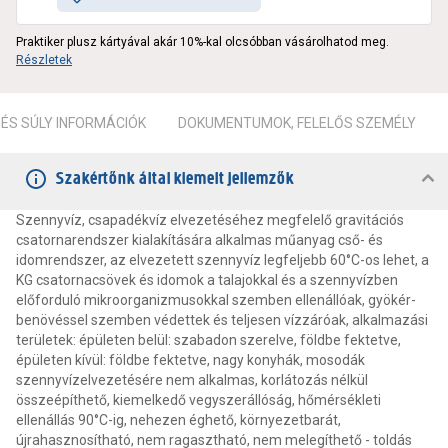
Praktiker plusz kártyával akár 10%-kal olcsóbban vásárolhatod meg.
Részletek
ÉS SÚLY INFORMÁCIÓK
DOKUMENTUMOK, FELELŐS SZEMÉLY
Szakértőnk által kiemelt jellemzők
Szennyvíz, csapadékvíz elvezetéséhez megfelelő gravitációs
csatornarendszer kialakítására alkalmas műanyag cső- és
idomrendszer, az elvezetett szennyvíz legfeljebb 60°C-os lehet, a
KG csatornacsövek és idomok a talajokkal és a szennyvízben
előforduló mikroorganizmusokkal szemben ellenállóak, gyökér-
benövéssel szemben védettek és teljesen vízzáróak, alkalmazási
területek: épületen belül: szabadon szerelve, földbe fektetve,
épületen kívül: földbe fektetve, nagy konyhák, mosodák
szennyvízelvezetésére nem alkalmas, korlátozás nélkül
összeépíthető, kiemelkedő vegyszerállóság, hőmérsékleti
ellenállás 90°C-ig, nehezen éghető, környezetbarát,
újrahasznosítható, nem ragasztható, nem melegíthető - toldás