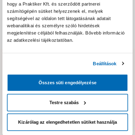
Jótállás, szavatosság
hogy a Praktiker Kft. és szerződött partnerei
számítógépén sütiket helyezzenek el, melyek
segítségével az oldalon tett látogatásának adatait
Csomagolási és súly információk
webanalitikai és személyre szóló hirdetések
megjelenítése céljából felhasználják. Bővebb információ
Dokumentumok, felelős személy
az adatkezelési tájékoztatóban.
Hibát találtál az oldalon vagy a termék leírásában?
Beállítások
Kérjük jelezd nekünk!
Összes süti engedélyezése
Neked ajánljuk!
Testre szabás
Kizárólag az elengedhetetlen sütiket használja