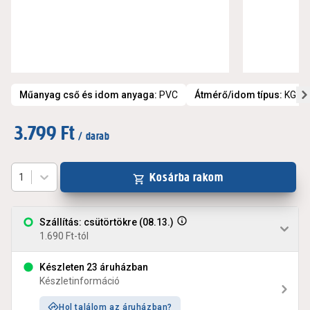
Műanyag cső és idom anyaga
:
PVC
Átmérő/idom típus
:
KG i
3.799 Ft
/ darab
Kosárba rakom
1
Szállítás: csütörtökre (08.13.)
1.690 Ft-tól
Készleten 23 áruházban
Készletinformáció
Hol találom az áruházban?