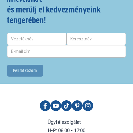
és merülj el kedvezményeink
tengerében!
Feliratkozom
Ügyfélszolgálat
H-P: 08:00 - 17:00