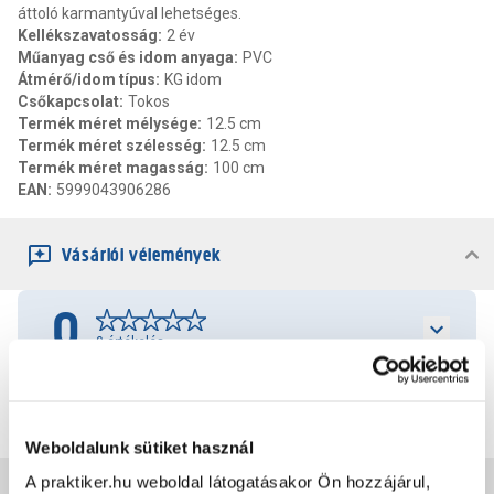
áttoló karmantyúval lehetséges.
Kellékszavatosság
:
2 év
Műanyag cső és idom anyaga
:
PVC
Átmérő/idom típus
:
KG idom
Csőkapcsolat
:
Tokos
Termék méret mélysége
:
12.5 cm
Termék méret szélesség
:
12.5 cm
Termék méret magasság
:
100 cm
EAN
:
5999043906286
Vásárlói vélemények
0
0
értékelés
Értékelés írása
Weboldalunk sütiket használ
A praktiker.hu weboldal látogatásakor Ön hozzájárul,