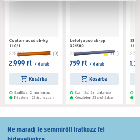
Csatornacső sb-kg
Lefolyócső sb-pp
Steb
110/1
32/500
110/
0
(
0
)
5
(
1
)
228717
228672
228
2.999 Ft
759 Ft
1.7
/ darab
/ darab
Kosárba
Kosárba
Szállítás:
2 munkanap
Szállítás:
2 munkanap
Szá
Készleten 23 áruházban
Készleten 23 áruházban
Ké
Ne maradj le semmiről! Iratkozz fel
hírlevelünkre