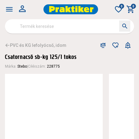
0
0
PVC és KG lefolyócső, idom
Csatornacső sb-kg 125/1 tokos
Márka
:
Stebo
|
Cikkszám
:
228775