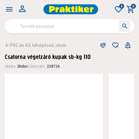
0
0
PVC és KG lefolyócső, idom
Csatorna végelzáró kupak sb-kg 110
Márka
:
Stebo
|
Cikkszám
:
228726