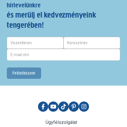
hírlevelünkre
és merülj el kedvezményeink
tengerében!
Feliratkozom
Ügyfélszolgálat