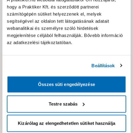
Jótállás, szavatosság
hogy a Praktiker Kft. és szerződött partnerei
számítógépén sütiket helyezzenek el, melyek
segítségével az oldalon tett látogatásának adatait
Csomagolási és súly információk
webanalitikai és személyre szóló hirdetések
megjelenítése céljából felhasználják. Bővebb információ
az adatkezelési tájékoztatóban.
Dokumentumok, felelős személy
Beállítások
Hibát találtál az oldalon vagy a termék leírásában?
Kérjük jelezd nekünk!
Összes süti engedélyezése
Neked ajánljuk!
Testre szabás
Kizárólag az elengedhetetlen sütiket használja