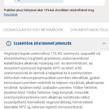
Praktiker plusz kártyával akár 10%-kal olcsóbban vásárolhatod meg.
Részletek
CSOMAGOLÁSI ÉS SÚLY INFORMÁCIÓK
DOKUMENTUMOK, FELEL
Szakértőnk által kiemelt jellemzők
Végelzáró kupak csatornához 110, KG; szennyvíz; csapadék víz
elvezetéséhez megfelelő gravitációs csatornarendszer
kialakítására alkalmas műanyag cső- és idomrendszer; az
elvezetett szennyvíz legfeljebb 60°C-os lehet; a KG
csatornacsövek és idomok a talajokkal és a szennyvízben
előforduló mikroorganizmusokkal szemben ellenállóak; gyökér-
benövéssel szemben védettek és teljesen vízzáróak; alkalmazási
területek: épületen belül: szabadon szerelve; földbe fektetve;
épületen kívül: földbe fektetve; nagy konyhák; mosodák
szennyvízelvezetésére nem alkalmas; korlátozás nélkül
összeépíthető; kiemelkedő vegyszerállóság; hőmérsékleti
ellenállás 90°C-ig; nehezen éghető; környezetbarát;