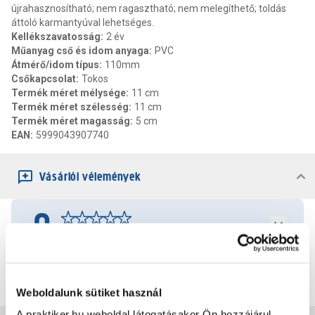
újrahasznosítható; nem ragasztható; nem melegíthető; toldás
áttoló karmantyúval lehetséges.
Kellékszavatosság
:
2 év
Műanyag cső és idom anyaga
:
PVC
Átmérő/idom típus
:
110mm
Csőkapcsolat
:
Tokos
Termék méret mélysége
:
11 cm
Termék méret szélesség
:
11 cm
Termék méret magasság
:
5 cm
EAN
:
5999043907740
Vásárlói vélemények
0
0
értékelés
Értékelés írása
Weboldalunk sütiket használ
A praktiker.hu weboldal látogatásakor Ön hozzájárul,