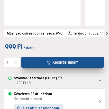
Műanyag cső és idom anyaga
:
PVC
Átmérő/idom típus
:
110
999 Ft
/ darab
Kosárba rakom
1
Szállítás: szerdára (08.12.)
1.290 Ft-tól
Készleten 22 áruházban
Készletinformáció
Hol találom az áruházban?