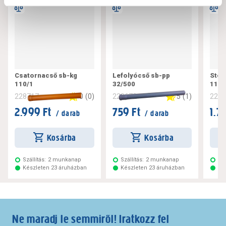
Csatornacső sb-kg
Lefolyócső sb-pp
Steb
110/1
32/500
110/
0
(
0
)
5
(
1
)
228717
228672
228
2.999 Ft
759 Ft
1.7
/ darab
/ darab
Kosárba
Kosárba
Szállítás:
2 munkanap
Szállítás:
2 munkanap
Szá
Készleten 23 áruházban
Készleten 23 áruházban
Ké
Ne maradj le semmiről! Iratkozz fel