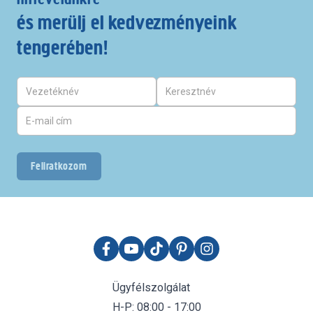
és merülj el kedvezményeink
tengerében!
Feliratkozom
Ügyfélszolgálat
H-P: 08:00 - 17:00