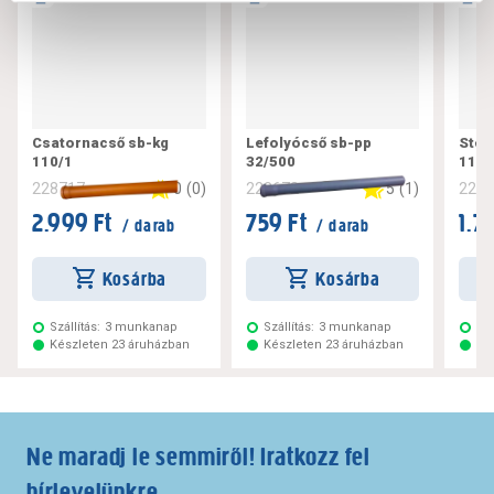
Csatornacső sb-kg
Lefolyócső sb-pp
Steb
110/1
32/500
110/
0
(
0
)
5
(
1
)
228717
228672
228
2.999 Ft
759 Ft
1.7
/ darab
/ darab
Kosárba
Kosárba
Szállítás:
3 munkanap
Szállítás:
3 munkanap
Szá
Készleten 23 áruházban
Készleten 23 áruházban
Ké
Ne maradj le semmiről! Iratkozz fel
hírlevelünkre