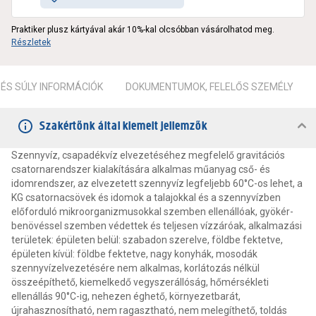
Praktiker plusz kártyával akár 10%-kal olcsóbban vásárolhatod meg.
Részletek
ÉS SÚLY INFORMÁCIÓK
DOKUMENTUMOK, FELELŐS SZEMÉLY
Szakértőnk által kiemelt jellemzők
Szennyvíz, csapadékvíz elvezetéséhez megfelelő gravitációs
csatornarendszer kialakítására alkalmas műanyag cső- és
idomrendszer, az elvezetett szennyvíz legfeljebb 60°C-os lehet, a
KG csatornacsövek és idomok a talajokkal és a szennyvízben
előforduló mikroorganizmusokkal szemben ellenállóak, gyökér-
benövéssel szemben védettek és teljesen vízzáróak, alkalmazási
területek: épületen belül: szabadon szerelve, földbe fektetve,
épületen kívül: földbe fektetve, nagy konyhák, mosodák
szennyvízelvezetésére nem alkalmas, korlátozás nélkül
összeépíthető, kiemelkedő vegyszerállóság, hőmérsékleti
ellenállás 90°C-ig, nehezen éghető, környezetbarát,
újrahasznosítható, nem ragasztható, nem melegíthető, toldás