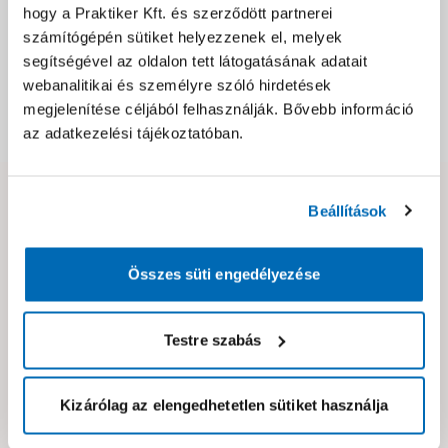
Jótállás, szavatosság
hogy a Praktiker Kft. és szerződött partnerei
számítógépén sütiket helyezzenek el, melyek
segítségével az oldalon tett látogatásának adatait
Csomagolási és súly információk
webanalitikai és személyre szóló hirdetések
megjelenítése céljából felhasználják. Bővebb információ
Dokumentumok, felelős személy
az adatkezelési tájékoztatóban.
Hibát találtál az oldalon vagy a termék leírásában?
Beállítások
Kérjük jelezd nekünk!
Összes süti engedélyezése
Neked ajánljuk!
Testre szabás
Kizárólag az elengedhetetlen sütiket használja