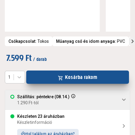
Csőkapcsolat
:
Tokos
Műanyag cső és idom anyaga
:
PVC
Á
7.599 Ft
/ darab
Kosárba rakom
1
Szállítás: péntekre (08.14.)
1.290 Ft-tól
Készleten 23 áruházban
Készletinformáció
Hol találom az áruházban?