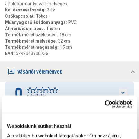
áttoló karmantyúval lehetséges.
Kellékszavatosság
:
2 év
Csőkapcsolat
:
Tokos
Műanyag cső és idom anyaga
:
PVC
Átmérő/idom típus
:
T idom
Termék méret szélesség
:
18 cm
Termék méret mélysége
:
32 cm
Termék méret magasság
:
15 cm
EAN
:
5999043906736
Vásárlói vélemények
0
0
értékelés
Értékelés írása
Weboldalunk sütiket használ
A praktiker.hu weboldal látogatásakor Ön hozzájárul,