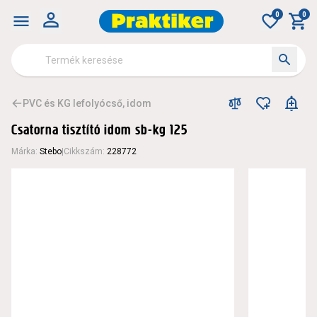
0
0
PVC és KG lefolyócső, idom
Csatorna tisztító idom sb-kg 125
Márka
:
Stebo
|
Cikkszám
:
228772