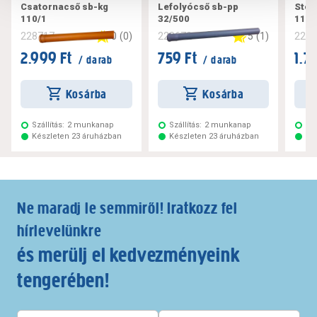
Csatornacső sb-kg
Lefolyócső sb-pp
Steb
110/1
32/500
110/
0
(
0
)
5
(
1
)
228717
228672
228
2.999 Ft
759 Ft
1.7
/ darab
/ darab
Kosárba
Kosárba
Szállítás:
2 munkanap
Szállítás:
2 munkanap
Szá
Készleten 23 áruházban
Készleten 23 áruházban
Ké
Ne maradj le semmiről! Iratkozz fel
hírlevelünkre
és merülj el kedvezményeink
tengerében!