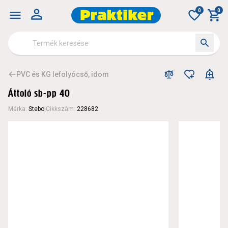
0
0
PVC és KG lefolyócső, idom
Áttoló sb-pp 40
Márka
:
Stebo
|
Cikkszám
:
228682