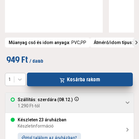
Műanyag cső és idom anyaga
:
PVC,PP
Átmérő/idom típus
:
4
949 Ft
/ darab
Kosárba rakom
1
Szállítás: szerdára (08.12.)
1.290 Ft-tól
Készleten 23 áruházban
Készletinformáció
Hol találom az áruházban?