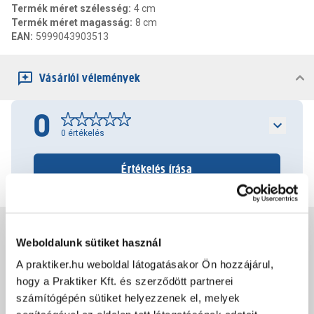
Termék méret szélesség
:
4 cm
Termék méret magasság
:
8 cm
EAN
:
5999043903513
Vásárlói vélemények
0
0
értékelés
Értékelés írása
Jótállás, szavatosság
Weboldalunk sütiket használ
A praktiker.hu weboldal látogatásakor Ön hozzájárul,
Csomagolási és súly információk
hogy a Praktiker Kft. és szerződött partnerei
számítógépén sütiket helyezzenek el, melyek