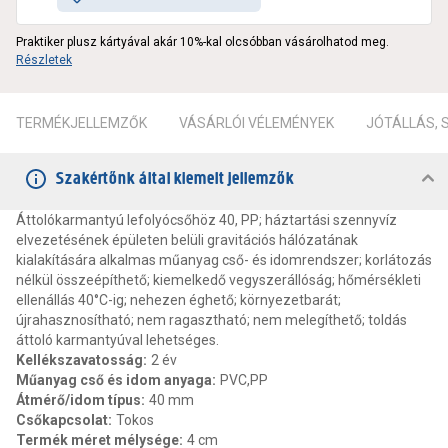
Praktiker plusz kártyával akár 10%-kal olcsóbban vásárolhatod meg.
Részletek
TERMÉKJELLEMZŐK
VÁSÁRLÓI VÉLEMÉNYEK
JÓTÁLLÁS,
Szakértőnk által kiemelt jellemzők
Áttolókarmantyú lefolyócsőhöz 40, PP; háztartási szennyvíz
elvezetésének épületen belüli gravitációs hálózatának
kialakítására alkalmas műanyag cső- és idomrendszer; korlátozás
nélkül összeépíthető; kiemelkedő vegyszerállóság; hőmérsékleti
ellenállás 40°C-ig; nehezen éghető; környezetbarát;
újrahasznosítható; nem ragasztható; nem melegíthető; toldás
áttoló karmantyúval lehetséges.
Kellékszavatosság
:
2 év
Műanyag cső és idom anyaga
:
PVC,PP
Átmérő/idom típus
:
40 mm
Csőkapcsolat
:
Tokos
Termék méret mélysége
:
4 cm