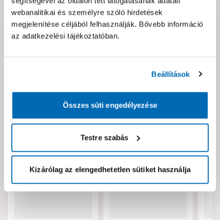
segítségével az oldalon tett látogatásának adatait
Dokumentumok, felelős személy
webanalitikai és személyre szóló hirdetések
megjelenítése céljából felhasználják. Bővebb információ
az adatkezelési tájékoztatóban.
Hibát találtál az oldalon vagy a termék leírásában?
Kérjük jelezd nekünk!
Beállítások
Neked ajánljuk!
Összes süti engedélyezése
Testre szabás
Kizárólag az elengedhetetlen sütiket használja