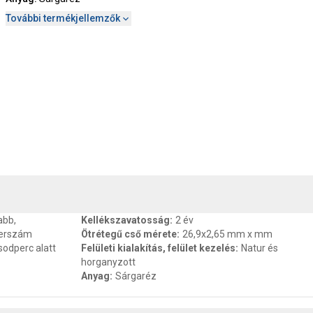
További termékjellemzők
, SZAVATOSSÁG
CSOMAGOLÁSI ÉS SÚLY INFORMÁCIÓK
DOKU
abb,
Kellékszavatosság
:
2 év
zerszám
Ötrétegű cső mérete
:
26,9x2,65 mm x mm
sodperc alatt
Felületi kialakítás, felület kezelés
:
Natur és
horganyzott
Anyag
:
Sárgaréz