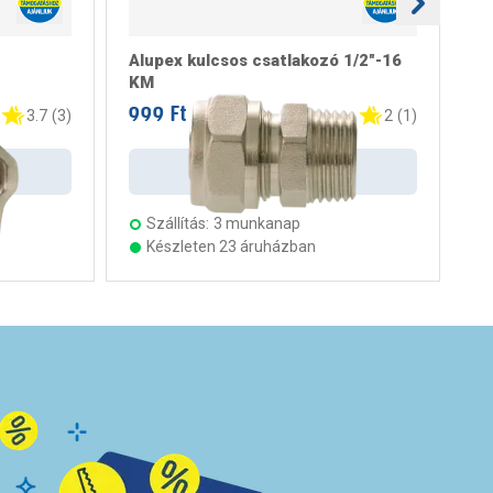
Alupex kulcsos csatlakozó 1/2"-16
Ka
KM
2
999 Ft
3.
/ darab
3.7
(
3
)
2
(
1
)
Kosárba
Szállítás:
3 munkanap
Készleten 23 áruházban