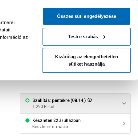
0
0
dvenc áruházam
:
Miért érdemes
Kérlek válassz
bejelentkezni?
Összes süti engedélyezése
Belépés
Listáim
Kosár
rtnerei
atait
Legyél Praktiker Plusz tag!
Áruházak és szolgáltatások
Karrier
Testre szabás
információ az
Kizárólag az elengedhetetlen
sütiket használja
20-1/2"
Szállítás: péntekre (08.14.)
1.290 Ft-tól
Készleten 22 áruházban
Készletinformáció