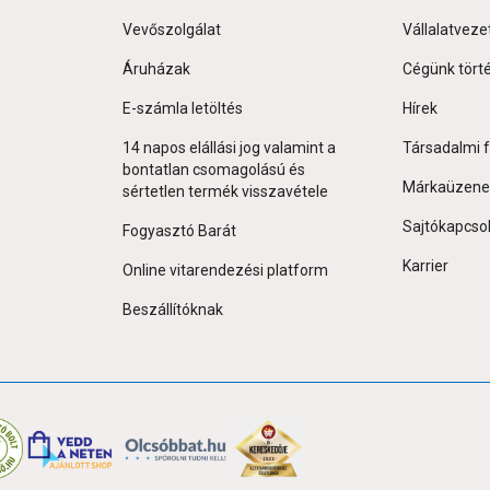
Vevőszolgálat
Vállalatveze
Áruházak
Cégünk tört
E-számla letöltés
Hírek
14 napos elállási jog valamint a
Társadalmi f
bontatlan csomagolású és
Márkaüzene
sértetlen termék visszavétele
Sajtókapcso
Fogyasztó Barát
Karrier
Online vitarendezési platform
Beszállítóknak