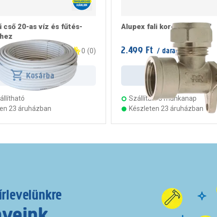
 cső 20-as víz és fűtés-
Alupex fali korong 16-1/2"
shez
2.499 Ft
 m
/ darab
0
(
0
)
Kosárba
Kosárba
llítható
Szállítás:
3 munkanap
ten 23 áruházban
Készleten 23 áruházban
írlevelünkre
nyeink