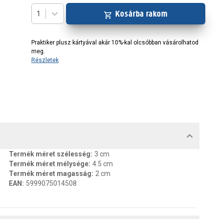
Kosárba rakom
1
Praktiker plusz kártyával akár 10%-kal olcsóbban vásárolhatod
meg.
Részletek
MENTUMOK, FELELŐS SZEMÉLY
Termék méret szélesség
:
3 cm
Termék méret mélysége
:
4.5 cm
Termék méret magasság
:
2 cm
EAN
:
5999075014508