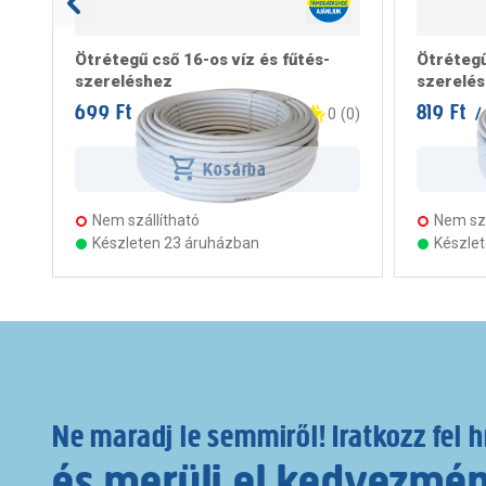
Ötrétegű cső 16-os víz és fűtés-
Ötrétegű
szereléshez
szerelé
699 Ft
819 Ft
/ m
/
0
(
0
)
Kosárba
Nem szállítható
Nem szá
Készleten 23 áruházban
Készle
Ne maradj le semmiről! Iratkozz fel h
és merülj el kedvezmé