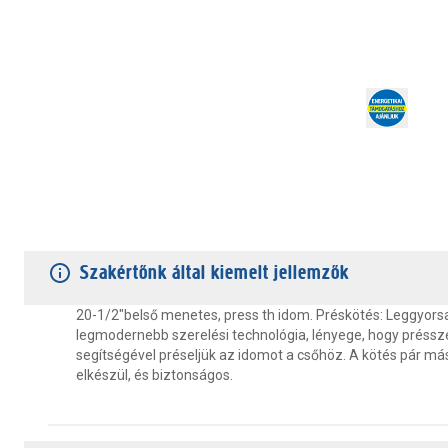
TERMÉKJELLEMZŐK
VÁSÁRLÓI VÉLEMÉNYEK
JÓTÁLLÁS
Szakértőnk által kiemelt jellemzők
20-1/2"belső menetes, press th idom. Préskötés: Leggyors
legmodernebb szerelési technológia, lényege, hogy préss
segítségével préseljük az idomot a csőhöz. A kötés pár má
elkészül, és biztonságos.