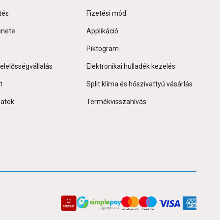
tés
Fizetési mód
énete
Applikáció
Piktogram
elelősségvállalás
Elektronikai hulladék kezelés
t
Split klíma és hőszivattyú vásárlás
latok
Termékvisszahívás