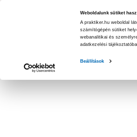
KATEGÓRIÁK
Weboldalunk sütiket hasz
A praktiker.hu weboldal lá
számítógépén sütiket helye
Ajánlatok
Márkanagykövet
Nyereményjáték
webanalitikai és személyre
adatkezelési tájékoztatób
Kezdőoldal
Építés, felújítás
Szerelési anyag, cső, idom
Ötr
Beállítások