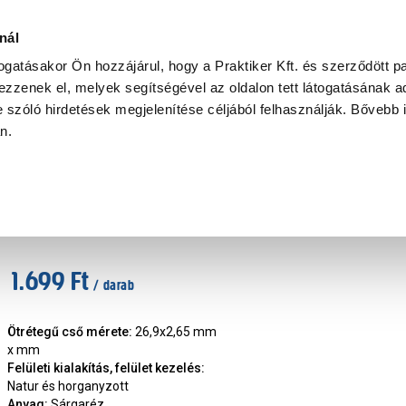
Ke
nál
togatásakor Ön hozzájárul, hogy a Praktiker Kft. és szerződött pa
zzenek el, melyek segítségével az oldalon tett látogatásának ad
Praktiker Professional
Szakiajánló
Ügyintézés és Információ
 szóló hirdetések megjelenítése céljából felhasználják. Bővebb 
an.
étegű cső, idom
TH-press sárgaréz belső menetes toldat 
Cikkszám
:
420784
1.699 Ft
/ darab
Ötrétegű cső mérete
:
26,9x2,65 mm
x mm
Felületi kialakítás, felület kezelés
:
Natur és horganyzott
Anyag
:
Sárgaréz