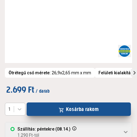
Ötrétegű cső mérete
:
26,9x2,65 mm x mm
Felületi kialakítás, 
2.699 Ft
/ darab
Kosárba rakom
1
Szállítás: péntekre (08.14.)
1.290 Ft-tól