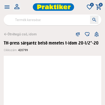
0
0
Ötrétegű cső, idom
TH-press sárgaréz belső menetes t-idom 20-1/2"-20
Cikkszám
:
420799