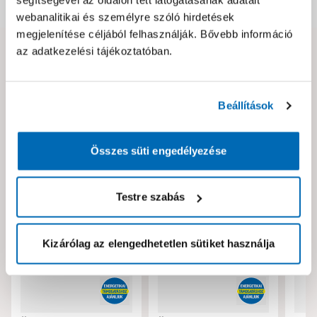
Dokumentumok, felelős személy
webanalitikai és személyre szóló hirdetések
megjelenítése céljából felhasználják. Bővebb információ
az adatkezelési tájékoztatóban.
Hibát találtál az oldalon vagy a termék leírásában?
Kérjük jelezd nekünk!
Beállítások
Neked ajánljuk!
Összes süti engedélyezése
Testre szabás
Kizárólag az elengedhetetlen sütiket használja