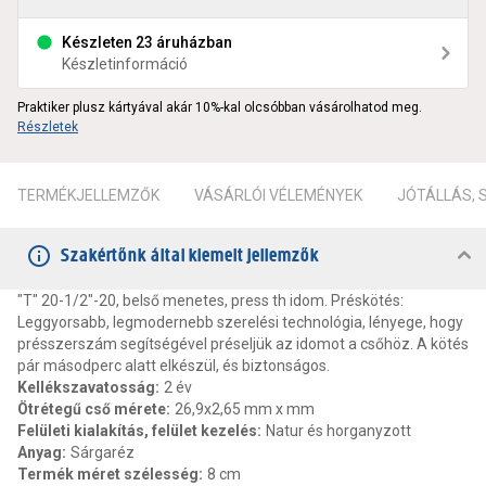
Készleten 23 áruházban
Készletinformáció
Praktiker plusz kártyával akár 10%-kal olcsóbban vásárolhatod meg.
Részletek
TERMÉKJELLEMZŐK
VÁSÁRLÓI VÉLEMÉNYEK
JÓTÁLLÁS,
Szakértőnk által kiemelt jellemzők
"T" 20-1/2"-20, belső menetes, press th idom. Préskötés:
Leggyorsabb, legmodernebb szerelési technológia, lényege, hogy
présszerszám segítségével préseljük az idomot a csőhöz. A kötés
pár másodperc alatt elkészül, és biztonságos.
Kellékszavatosság
:
2 év
Ötrétegű cső mérete
:
26,9x2,65 mm x mm
Felületi kialakítás, felület kezelés
:
Natur és horganyzott
Anyag
:
Sárgaréz
Termék méret szélesség
:
8 cm