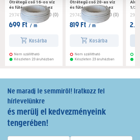
Ötrétegű cső 16-os víz
Ötrétegű cső 20-as víz
Alup
és fűtés-szereléshez
és fűtés-szereléshez
1/2"
0
(
0
)
0
(
0
)
297418
297421
297
699 Ft
819 Ft
2.4
/ m
/ m
Kosárba
Kosárba
Nem szállítható
Nem szállítható
Szá
Készleten 23 áruházban
Készleten 23 áruházban
Ké
Ne maradj le semmiről! Iratkozz fel
hírlevelünkre
és merülj el kedvezményeink
tengerében!