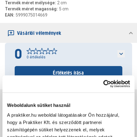
Termék méret mélysége
:
2 cm
Termék méret magasság
:
5 cm
EAN
:
5999075014669
Vásárlói vélemények
0
0
értékelés
Értékelés írása
Jótállás, szavatosság
Weboldalunk sütiket használ
A praktiker.hu weboldal látogatásakor Ön hozzájárul,
Csomagolási és súly információk
hogy a Praktiker Kft. és szerződött partnerei
számítógépén sütiket helyezzenek el, melyek
segítségével az oldalon tett látogatásának adatait