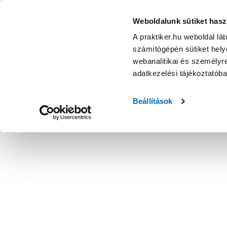
KATEGÓRIÁK
Weboldalunk sütiket hasz
A praktiker.hu weboldal lá
számítógépén sütiket helye
Ajánlatok
Márkanagykövet
Nyereményjáték
webanalitikai és személyre
adatkezelési tájékoztatób
Kezdőoldal
Építés, felújítás
Szerelési anyag, cső, idom
Ötr
Beállítások