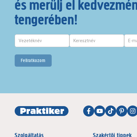
és merülj el kedvezmé
tengerében!
Feliratkozom
Szolgáltatás
Szakértői tippek