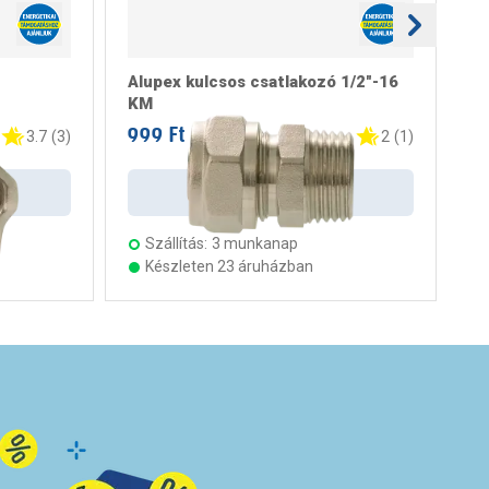
Alupex kulcsos csatlakozó 1/2"-16
Ka
KM
2
999 Ft
3.
/ darab
3.7
(
3
)
2
(
1
)
Kosárba
Szállítás:
3 munkanap
Készleten 23 áruházban