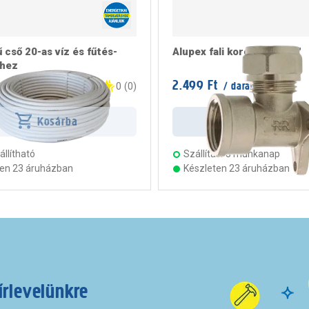
 cső 20-as víz és fűtés-
Alupex fali korong 16-1/2"
shez
2.499 Ft
 m
/ darab
0
(
0
)
Kosárba
Kosárba
llítható
Szállítás:
3 munkanap
ten 23 áruházban
Készleten 23 áruházban
írlevelünkre