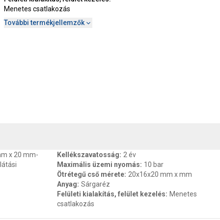
Menetes csatlakozás
További termékjellemzők
, SZAVATOSSÁG
CSOMAGOLÁSI ÉS SÚLY INFORMÁCIÓK
DOKU
 mm x 20 mm-
Kellékszavatosság
:
2 év
látási
Maximális üzemi nyomás
:
10 bar
Ötrétegű cső mérete
:
20x16x20 mm x mm
Anyag
:
Sárgaréz
Felületi kialakítás, felület kezelés
:
Menetes
csatlakozás