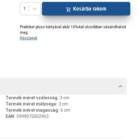
Kosárba rakom
1
Praktiker plusz kártyával akár 10%-kal olcsóbban vásárolhatod
meg.
Részletek
MENTUMOK, FELELŐS SZEMÉLY
Termék méret szélesség
:
3 cm
Termék méret mélysége
:
3 cm
Termék méret magasság
:
6 cm
EAN
:
5999075002963