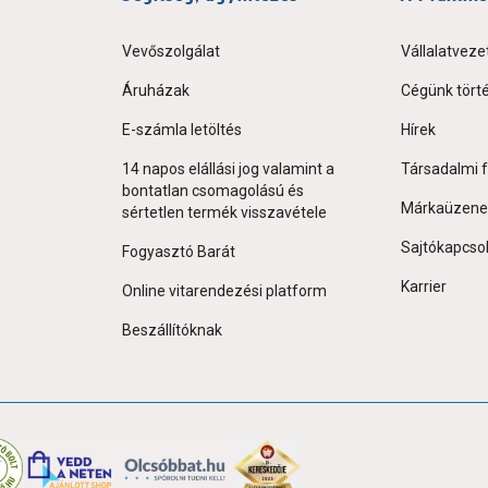
Vevőszolgálat
Vállalatveze
Áruházak
Cégünk tört
E-számla letöltés
Hírek
14 napos elállási jog valamint a
Társadalmi f
bontatlan csomagolású és
Márkaüzene
sértetlen termék visszavétele
Sajtókapcso
Fogyasztó Barát
Karrier
Online vitarendezési platform
Beszállítóknak