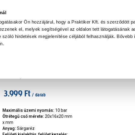
Ke
nál
togatásakor Ön hozzájárul, hogy a Praktiker Kft. és szerződött pa
zzenek el, melyek segítségével az oldalon tett látogatásának ad
Praktiker Professional
Szakiajánló
Ügyintézés és Információ
 szóló hirdetések megjelenítése céljából felhasználják. Bővebb 
an.
étegű cső, idom
Alupex szűkített t-idom 20*16*20mm
Márka
:
Alupex
|
Cikkszám
:
297439
3.999 Ft
/ darab
Maximális üzemi nyomás
:
10 bar
Ötrétegű cső mérete
:
20x16x20 mm
x mm
Anyag
:
Sárgaréz
Felületi kialakítás, felület kezelés
: