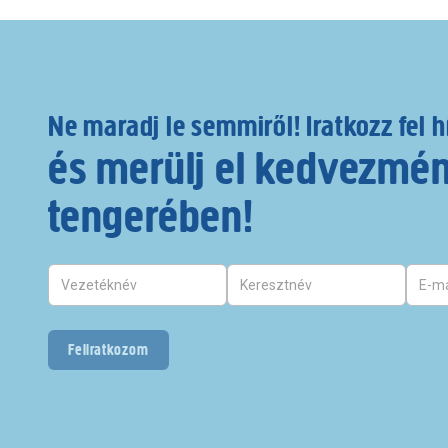
Ne maradj le semmiről! Iratkozz fel h
és merülj el kedvezmé
tengerében!
Feliratkozom