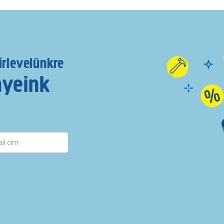
írlevelünkre
nyeink