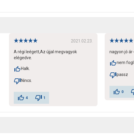
2021.02.23.
A régi leégett,Az újjal megvagyok
nagyon jó ár
elégedve.
nem fogla
Halk.
passz
Nincs.
0
4
1