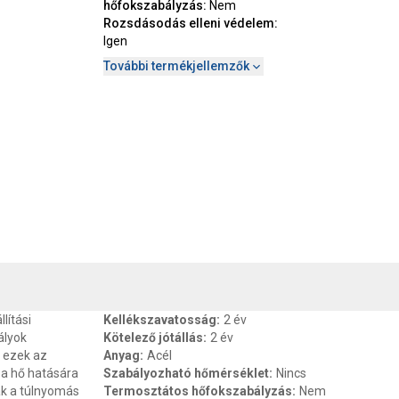
hőfokszabályzás
:
Nem
Rozsdásodás elleni védelem
:
Igen
További termékjellemzők
, SZAVATOSSÁG
CSOMAGOLÁSI ÉS SÚLY INFORMÁCIÓK
DOKU
lítási
Kellékszavatosság
:
2 év
ályok
Kötelező jótállás
:
2 év
 ezek az
Anyag
:
Acél
 a hő hatására
Szabályozható hőmérséklet
:
Nincs
ák a túlnyomás
Termosztátos hőfokszabályzás
:
Nem