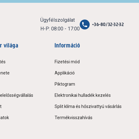
Ügyfélszolgálat
+36-80/32-32-32
H-P: 08:00 - 17:00
r világa
Információ
tés
Fizetési mód
énete
Applikáció
Piktogram
elelősségvállalás
Elektronikai hulladék kezelés
t
Split klíma és hőszivattyú vásárlás
latok
Termékvisszahívás