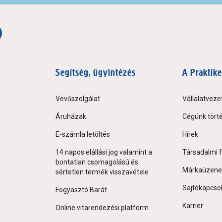
Segítség, ügyintézés
A Praktike
Vevőszolgálat
Vállalatveze
Áruházak
Cégünk tört
E-számla letöltés
Hírek
14 napos elállási jog valamint a
Társadalmi f
bontatlan csomagolású és
Márkaüzene
sértetlen termék visszavétele
Sajtókapcso
Fogyasztó Barát
Karrier
Online vitarendezési platform