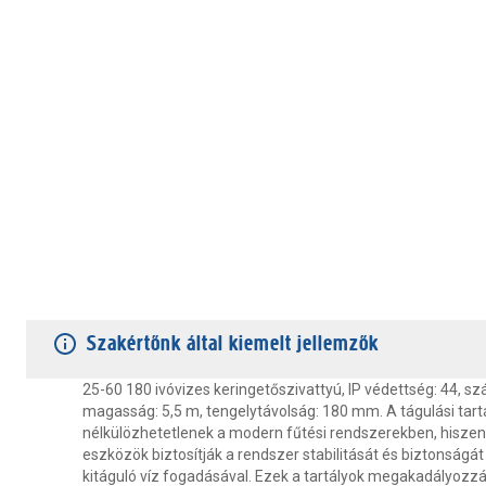
TERMÉKJELLEMZŐK
VÁSÁRLÓI VÉLEMÉNYEK
JÓTÁLLÁS
Szakértőnk által kiemelt jellemzők
25-60 180 ivóvizes keringetőszivattyú, IP védettség: 44, szál
magasság: 5,5 m, tengelytávolság: 180 mm. A tágulási tart
nélkülözhetetlenek a modern fűtési rendszerekben, hiszen
eszközök biztosítják a rendszer stabilitását és biztonságát
kitáguló víz fogadásával. Ezek a tartályok megakadályozz