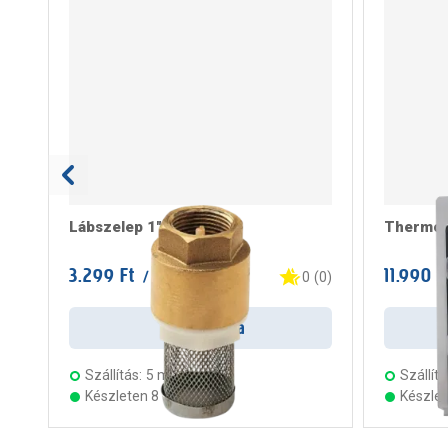
Lábszelep 1"
Thermo s
3.299 Ft
11.990 F
/ darab
0
(
0
)
Kosárba
Szállítás:
5 munkanap
Szállítá
Készleten 8 áruházban
Készle