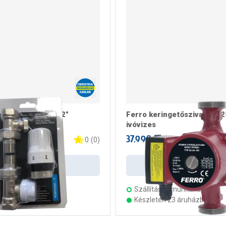
zett egyenes 1/2"
Ferro keringetőszivattyú 
ivóvizes
t
37.990 Ft
/ darab
/ darab
0
(
0
)
Kosárba
Kosárba
s:
5 munkanap
Szállítás:
5 munkanap
ten 20 áruházban
Készleten 23 áruházban