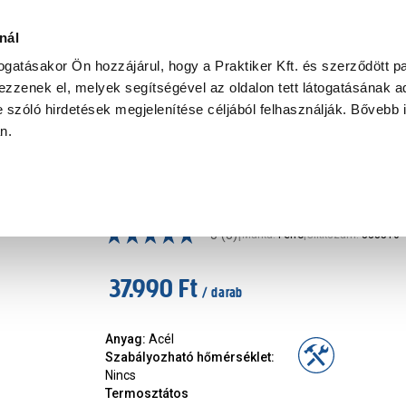
Ke
nál
togatásakor Ön hozzájárul, hogy a Praktiker Kft. és szerződött pa
zzenek el, melyek segítségével az oldalon tett látogatásának ad
Praktiker Professional
Szakiajánló
Ügyintézés és Információ
 szóló hirdetések megjelenítése céljából felhasználják. Bővebb 
an.
ingető szivattyú
Ferro keringetőszivattyú 25-60
|
5
(3)
Márka
:
Ferro
|
Cikkszám
:
338516
37.990 Ft
/ darab
Anyag
:
Acél
Szabályozható hőmérséklet
:
Nincs
Termosztátos