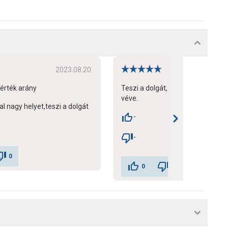
2023.08.20.
20
-érték arány
Teszi a dolgát, Hajdu gázkazánho
véve.
l nagy helyet,teszi a dolgát
-
-
0
0
0