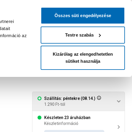
0
0
dvenc áruházam
:
Miért érdemes
Kérlek válassz
bejelentkezni?
Összes süti engedélyezése
Belépés
Listáim
Kosár
rtnerei
atait
Legyél Praktiker Plusz tag!
Áruházak és szolgáltatások
Karrier
Testre szabás
információ az
Kizárólag az elengedhetetlen
sütiket használja
 180 ivóvizes
Szállítás: péntekre (08.14.)
1.290 Ft-tól
Készleten 23 áruházban
Készletinformáció