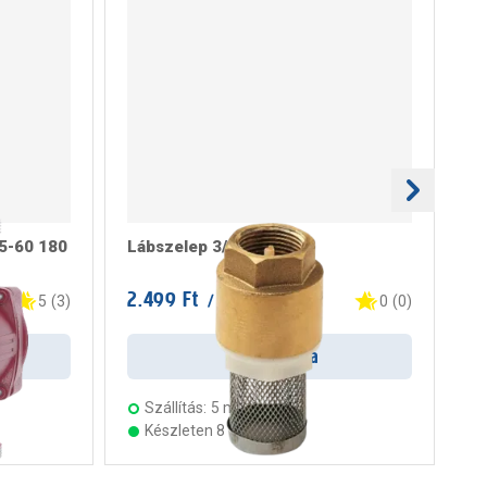
25-60 180
Lábszelep 3/4"
Lá
2.499 Ft
1.
/ darab
5
(
3
)
0
(
0
)
Kosárba
Szállítás:
5 munkanap
Készleten 8 áruházban