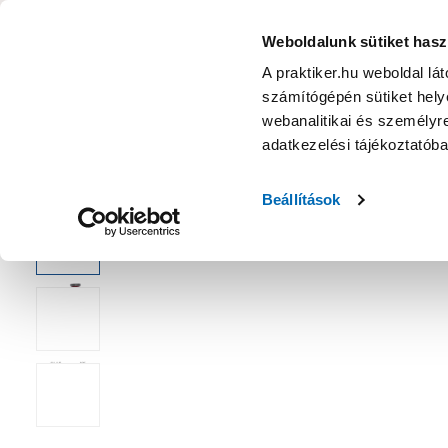
KATEGÓRIÁK
Weboldalunk sütiket hasz
A praktiker.hu weboldal lá
számítógépén sütiket helye
Ajánlatok
Márkanagykövet
Nyereményjáték
webanalitikai és személyre
adatkezelési tájékoztatób
Kezdőoldal
Építés, felújítás
Szerelési anyag, cső, idom
Ker
Beállítások