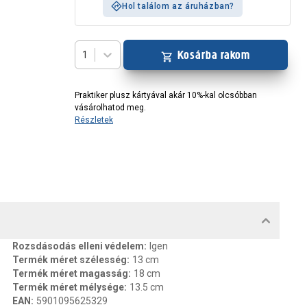
Hol találom az áruházban?
Kosárba rakom
1
Praktiker plusz kártyával akár 10%-kal olcsóbban
vásárolhatod meg.
Részletek
MENTUMOK, FELELŐS SZEMÉLY
Rozsdásodás elleni védelem
:
Igen
Termék méret szélesség
:
13 cm
Termék méret magasság
:
18 cm
Termék méret mélysége
:
13.5 cm
EAN
:
5901095625329