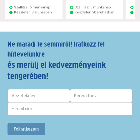
Szállítás:
5 munkanap
Szállítás:
5 munkanap
Szá
Készleten 8 áruházban
Készleten 20 áruházban
Ké
Ne maradj le semmiről! Iratkozz fel
hírlevelünkre
és merülj el kedvezményeink
tengerében!
Feliratkozom