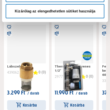
Neked ajánljuk!
Kizárólag az elengedhetetlen sütiket használja
Lábszelep 1"
Thermo szett egyenes
Ferr
1/2"
keri
0
(
0
)
439062
60 1
0
(
0
)
297711
338
3.299 Ft
11.990 Ft
37.
/ darab
/ darab
Kosárba
Kosárba