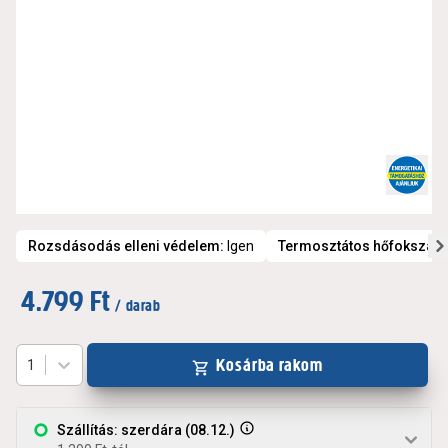
Rozsdásodás elleni védelem
:
Igen
Termosztátos hőfokszab
4.799 Ft
/ darab
Kosárba rakom
1
Szállítás: szerdára (08.12.)