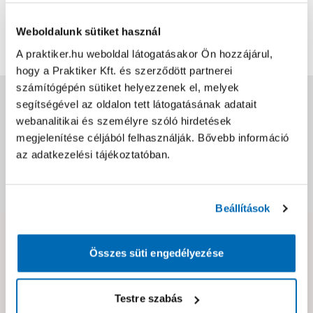
Weboldalunk sütiket használ
További értékelések
A praktiker.hu weboldal látogatásakor Ön hozzájárul,
hogy a Praktiker Kft. és szerződött partnerei
számítógépén sütiket helyezzenek el, melyek
Jótállás, szavatosság
segítségével az oldalon tett látogatásának adatait
webanalitikai és személyre szóló hirdetések
megjelenítése céljából felhasználják. Bővebb információ
Csomagolási és súly információk
az adatkezelési tájékoztatóban.
Dokumentumok, felelős személy
Beállítások
Hibát találtál az oldalon vagy a termék leírásában?
Összes süti engedélyezése
Kérjük jelezd nekünk!
Testre szabás