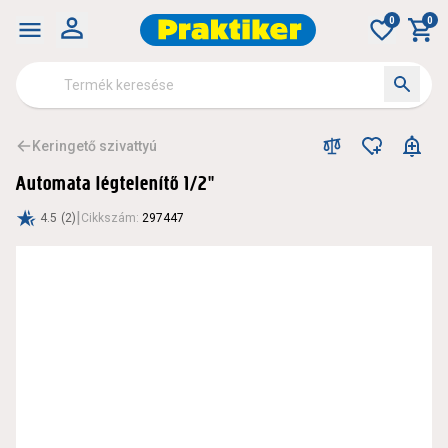
0
0
Keringető szivattyú
Automata légtelenítő 1/2"
|
4.5
(2)
Cikkszám
:
297447