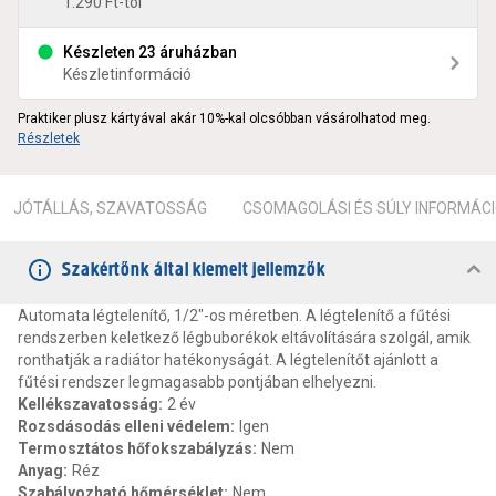
1.290 Ft-tól
Készleten 23 áruházban
Készletinformáció
Praktiker plusz kártyával akár 10%-kal olcsóbban vásárolhatod meg.
Részletek
JÓTÁLLÁS, SZAVATOSSÁG
CSOMAGOLÁSI ÉS SÚLY INFORMÁC
Szakértőnk által kiemelt jellemzők
Automata légtelenítő, 1/2"-os méretben. A légtelenítő a fűtési
rendszerben keletkező légbuborékok eltávolítására szolgál, amik
ronthatják a radiátor hatékonyságát. A légtelenítőt ajánlott a
fűtési rendszer legmagasabb pontjában elhelyezni.
Kellékszavatosság
:
2 év
Rozsdásodás elleni védelem
:
Igen
Termosztátos hőfokszabályzás
:
Nem
Anyag
:
Réz
Szabályozható hőmérséklet
:
Nem