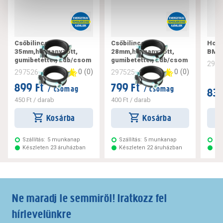
Csőbilincs 32-
Csőbilincs 26-
Horg
35mm,horganyzott,
28mm,horganyzott,
BM
gumibetéttel, 2db/csom
gumibetéttel, 2db/csom
297
0
(
0
)
0
(
0
)
297526
297525
899 Ft
799 Ft
/ csomag
/ csomag
839
450 Ft
/ darab
400 Ft
/ darab
Kosárba
Kosárba
Szállítás:
5 munkanap
Szállítás:
5 munkanap
Szá
Készleten 23 áruházban
Készleten 22 áruházban
Ké
Ne maradj le semmiről! Iratkozz fel
hírlevelünkre