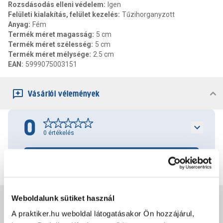
Rozsdásodás elleni védelem
:
Igen
Felületi kialakítás, felület kezelés
:
Tűzihorganyzott
Anyag
:
Fém
Termék méret magasság
:
5 cm
Termék méret szélesség
:
5 cm
Termék méret mélysége
:
2.5 cm
EAN
:
5999075003151
Vásárlói vélemények
0
0
értékelés
Értékelés írása
Weboldalunk sütiket használ
Jótállás, szavatosság
A praktiker.hu weboldal látogatásakor Ön hozzájárul,