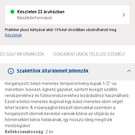
Készleten 23 áruházban
Készletinformáció
Praktiker plusz kártyával akár 10%-kal olcsóbban vásárolhatod meg.
Részletek
ÉS SÚLY INFORMÁCIÓK
DOKUMENTUMOK, FELELŐS SZEMÉLY
Szakértőnk által kiemelt jellemzők
Horganyzott, belső menetes temperöntvény kupak 1/2"-os
méretben. Ivóvizet, éghető gázokat, sűrített levegőt szállító
rendszerekhez és fűtésrendszerekhez lezárásához használható.
Ezzel a belső menetes dugóval egy külső menetes idom végét
lehet lezárni. A műanyagból készült idomokkal szemben a
horganyzott idomok kevésbé vannak kitéve az időjárás és
hőmérséklet káros hatásának, így hosszú ideig megőrzik
minőségüket.
Kellékszavatosság
:
2 év