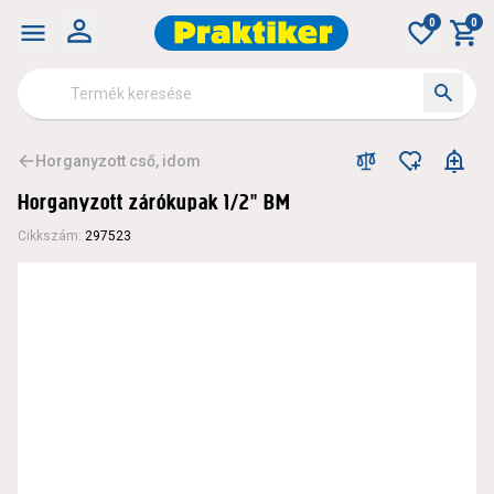
0
0
Horganyzott cső, idom
Horganyzott zárókupak 1/2" BM
Cikkszám
:
297523