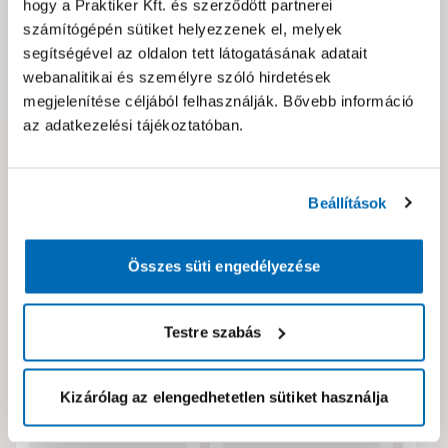
hogy a Praktiker Kft. és szerződött partnerei
Csomagolási és súly információk
számítógépén sütiket helyezzenek el, melyek
segítségével az oldalon tett látogatásának adatait
webanalitikai és személyre szóló hirdetések
Dokumentumok, felelős személy
megjelenítése céljából felhasználják. Bővebb információ
az adatkezelési tájékoztatóban.
Hibát találtál az oldalon vagy a termék leírásában?
Kérjük jelezd nekünk!
Beállítások
Neked ajánljuk!
Összes süti engedélyezése
Testre szabás
Kizárólag az elengedhetetlen sütiket használja