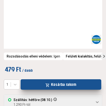
Rozsdásodás elleni védelem
:
Igen
Felületi kialakítás, felület
479 Ft
/ darab
Kosárba rakom
1
Szállítás: hétfőre (08.10.)
1.290 Ft-tól