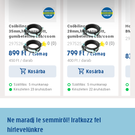
Csőbilincs 32-
Csőbilincs 26-
Horg
35mm,horganyzott,
28mm,horganyzott,
BM
gumibetéttel, 2db/csom
gumibetéttel, 2db/csom
297
0
(
0
)
0
(
0
)
297526
297525
899 Ft
799 Ft
/ csomag
/ csomag
839
450 Ft
/ darab
400 Ft
/ darab
Kosárba
Kosárba
Szállítás:
5 munkanap
Szállítás:
5 munkanap
Szá
Készleten 23 áruházban
Készleten 22 áruházban
Ké
Ne maradj le semmiről! Iratkozz fel
hírlevelünkre