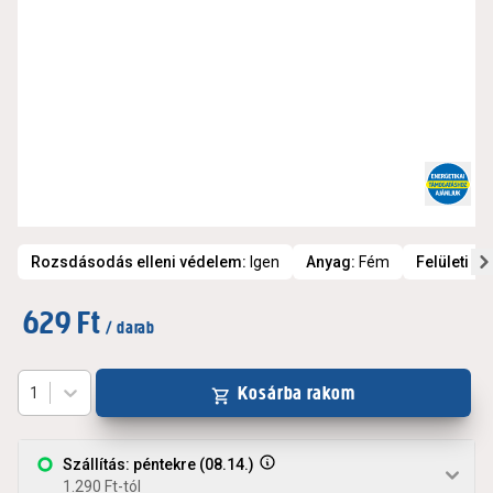
Rozsdásodás elleni védelem
:
Igen
Anyag
:
Fém
Felületi ki
629 Ft
/ darab
Kosárba rakom
1
Szállítás: péntekre (08.14.)
1.290 Ft-tól