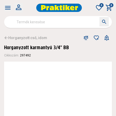
0
0
Horganyzott cső, idom
Horganyzott karmantyú 3/4" BB
Cikkszám
:
297492