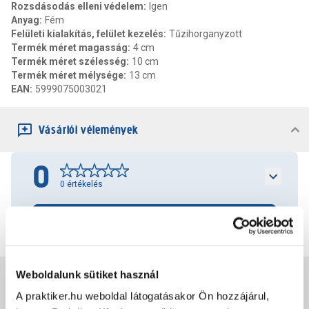
Rozsdásodás elleni védelem
:
Igen
Anyag
:
Fém
Felületi kialakítás, felület kezelés
:
Tűzihorganyzott
Termék méret magasság
:
4 cm
Termék méret szélesség
:
10 cm
Termék méret mélysége
:
13 cm
EAN
:
5999075003021
Vásárlói vélemények
0
0
értékelés
Értékelés írása
Weboldalunk sütiket használ
Jótállás, szavatosság
A praktiker.hu weboldal látogatásakor Ön hozzájárul,