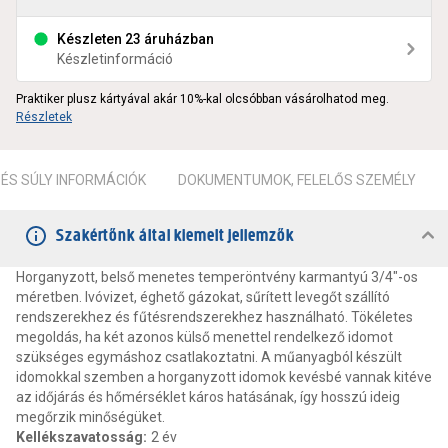
Készleten 23 áruházban
Készletinformáció
Praktiker plusz kártyával akár 10%-kal olcsóbban vásárolhatod meg.
Részletek
ÉS SÚLY INFORMÁCIÓK
DOKUMENTUMOK, FELELŐS SZEMÉLY
Szakértőnk által kiemelt jellemzők
Horganyzott, belső menetes temperöntvény karmantyú 3/4"-os
méretben. Ivóvizet, éghető gázokat, sűrített levegőt szállító
rendszerekhez és fűtésrendszerekhez használható. Tökéletes
megoldás, ha két azonos külső menettel rendelkező idomot
szükséges egymáshoz csatlakoztatni. A műanyagból készült
idomokkal szemben a horganyzott idomok kevésbé vannak kitéve
az időjárás és hőmérséklet káros hatásának, így hosszú ideig
megőrzik minőségüket.
Kellékszavatosság
:
2 év