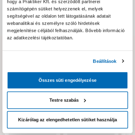
hogy a Praktiker Kft. és szerződött partnerei
Csomagolási és súly információk
számítógépén sütiket helyezzenek el, melyek
segítségével az oldalon tett látogatásának adatait
webanalitikai és személyre szóló hirdetések
Dokumentumok, felelős személy
megjelenítése céljából felhasználják. Bővebb információ
az adatkezelési tájékoztatóban.
Hibát találtál az oldalon vagy a termék leírásában?
Kérjük jelezd nekünk!
Beállítások
Neked ajánljuk!
Összes süti engedélyezése
Testre szabás
Kizárólag az elengedhetetlen sütiket használja