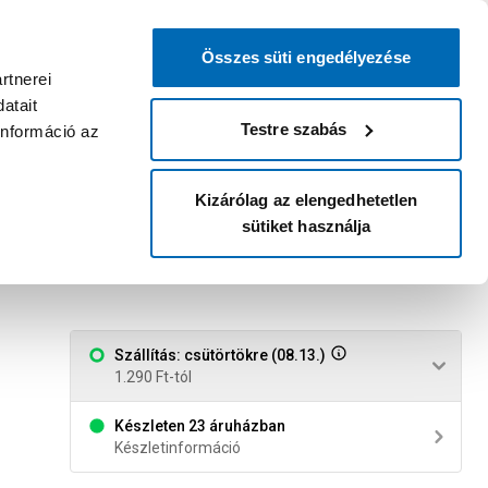
0
0
dvenc áruházam
:
Miért érdemes
Kérlek válassz
bejelentkezni?
Összes süti engedélyezése
Belépés
Listáim
Kosár
rtnerei
atait
Legyél Praktiker Plusz tag!
Áruházak és szolgáltatások
Karrier
Testre szabás
információ az
Kizárólag az elengedhetetlen
sütiket használja
Szállítás: csütörtökre (08.13.)
1.290 Ft-tól
Készleten 23 áruházban
Készletinformáció