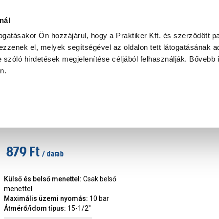
Ke
nál
togatásakor Ön hozzájárul, hogy a Praktiker Kft. és szerződött pa
zzenek el, melyek segítségével az oldalon tett látogatásának ad
Praktiker Professional
Szakiajánló
Ügyintézés és Információ
 szóló hirdetések megjelenítése céljából felhasználják. Bővebb 
an.
és szerelési anyag
Sárgaréz menetes csatlakozó 15-1/2" BM
Cikkszám
:
297671
879 Ft
/ darab
Külső és belső menettel
:
Csak belső
menettel
Maximális üzemi nyomás
:
10 bar
Átmérő/idom típus
:
15-1/2"