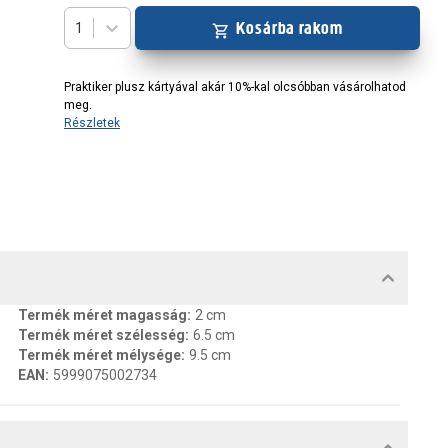
Kosárba rakom
1
Praktiker plusz kártyával akár 10%-kal olcsóbban vásárolhatod
meg.
Részletek
MENTUMOK, FELELŐS SZEMÉLY
Termék méret magasság
:
2 cm
Termék méret szélesség
:
6.5 cm
Termék méret mélysége
:
9.5 cm
EAN
:
5999075002734