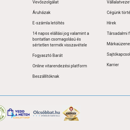
Vevőszolgálat
Vállalatveze
Áruházak
Cégünk tört
E-számla letöltés
Hírek
14 napos elállási jog valamint a
Társadalmi f
bontatlan csomagolású és
Márkaüzene
sértetlen termék visszavétele
Sajtókapcso
Fogyasztó Barát
Karrier
Online vitarendezési platform
Beszállítóknak