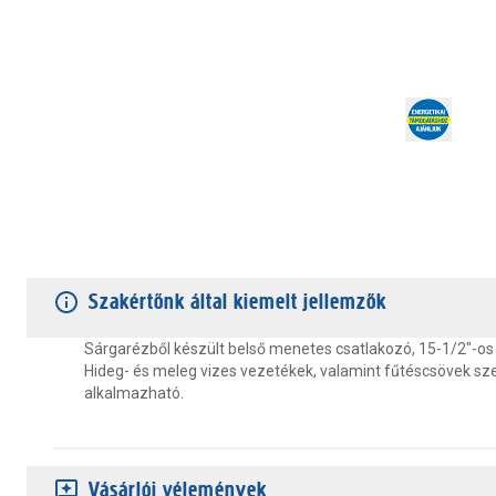
TERMÉKJELLEMZŐK
VÁSÁRLÓI VÉLEMÉNYEK
JÓTÁLLÁS
Szakértőnk által kiemelt jellemzők
Sárgarézből készült belső menetes csatlakozó, 15-1/2"-o
Hideg- és meleg vizes vezetékek, valamint fűtéscsövek sz
alkalmazható.
Vásárlói vélemények