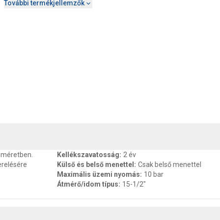
További termékjellemzők
, SZAVATOSSÁG
CSOMAGOLÁSI ÉS SÚLY INFORMÁCIÓK
DOKU
s méretben.
Kellékszavatosság
:
2 év
erelésére
Külső és belső menettel
:
Csak belső menettel
Maximális üzemi nyomás
:
10 bar
Átmérő/idom típus
:
15-1/2"