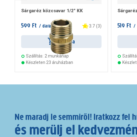
Sárgaréz közcsavar 1/2" KK
Sárgaréz
599 Ft
519 Ft
/ darab
/ 
3.7
(
3
)
Kosárba
Szállítás:
2 munkanap
Szállítá
Készleten 23 áruházban
Készle
Ne maradj le semmiről! Iratkozz fel h
és merülj el kedvezmé