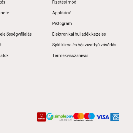
tés
Fizetési mód
énete
Applikáció
Piktogram
elelősségvállalás
Elektronikai hulladék kezelés
t
Split klíma és hőszivattyú vásárlás
latok
Termékvisszahívás