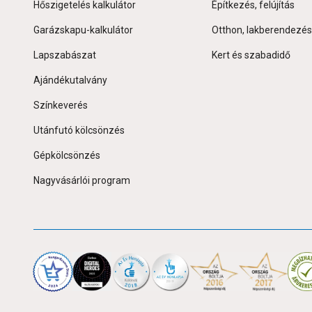
Hőszigetelés kalkulátor
Építkezés, felújítás
Garázskapu-kalkulátor
Otthon, lakberendezés
Lapszabászat
Kert és szabadidő
Ajándékutalvány
Színkeverés
Utánfutó kölcsönzés
Gépkölcsönzés
Nagyvásárlói program