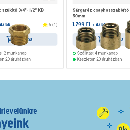
 szűkítő 3/4"-1/2" KB
Sárgaréz csaphosszabbító 
50mm
1.799 Ft
darab
/ darab
5
(
1
)
Kosárba
Kosárba
s:
2 munkanap
Szállítás:
4 munkanap
ten 23 áruházban
Készleten 23 áruházban
írlevelünkre
nyeink