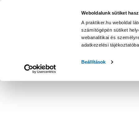
KATEGÓRIÁK
Weboldalunk sütiket hasz
A praktiker.hu weboldal lá
számítógépén sütiket helye
Ajánlatok
Márkanagykövet
Nyereményjáték
webanalitikai és személyre
adatkezelési tájékoztatób
Kezdőoldal
Építés, felújítás
Szerelési anyag, cső, idom
Fűt
Beállítások