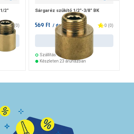
1/2"
Sárgaréz szűkítő 1/2"-3/8" BK
Sá
1/
569 Ft
63
/ darab
0
(
0
)
0
(
0
)
Kosárba
Szállítás:
2 munkanap
Készleten 23 áruházban