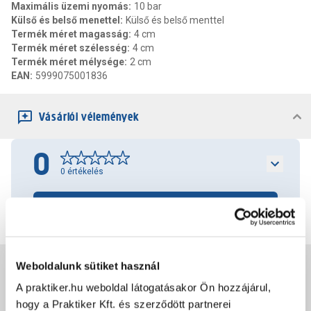
Maximális üzemi nyomás
:
10 bar
Külső és belső menettel
:
Külső és belső menttel
Termék méret magasság
:
4 cm
Termék méret szélesség
:
4 cm
Termék méret mélysége
:
2 cm
EAN
:
5999075001836
Vásárlói vélemények
0
0
értékelés
Értékelés írása
Weboldalunk sütiket használ
Jótállás, szavatosság
A praktiker.hu weboldal látogatásakor Ön hozzájárul,
hogy a Praktiker Kft. és szerződött partnerei