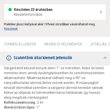
Készleten 23 áruházban
Készletinformáció
Praktiker plusz kártyával akár 10%-kal olcsóbban vásárolhatod meg.
Részletek
TERMÉKJELLEMZŐK
VÁSÁRLÓI VÉLEMÉNYEK
JÓTÁLLÁS,
Szakértőnk által kiemelt jellemzők
Sárgarézből készült könyök elem 1"-os méretben. Külső és belső
menetes idom, amely épületgépészetben és szerelvényezésben
alkalmazható. Alkalmazásával oldható meg a 90°-os
irányváltoztatás idomok illetve csövek esetén. A műanyagból
készült idomokkal szemben a sárgaréz idomok kevésbé vannak
kitéve az időjárás és hőmérséklet káros hatásának, így hosszú
ideig megőrzik minőségüket.
Kellékszavatosság
:
2 év
Átmérő/idom típus
:
1"