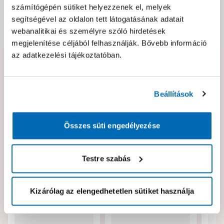
Csomagolási és súly információk
számítógépén sütiket helyezzenek el, melyek
segítségével az oldalon tett látogatásának adatait
webanalitikai és személyre szóló hirdetések
Dokumentumok, felelős személy
megjelenítése céljából felhasználják. Bővebb információ
az adatkezelési tájékoztatóban.
Hibát találtál az oldalon vagy a termék leírásában?
Kérjük jelezd nekünk!
Beállítások
Neked ajánljuk!
Összes süti engedélyezése
Testre szabás
Kizárólag az elengedhetetlen sütiket használja