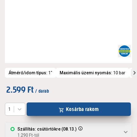
Átmérő/idom típus
:
1"
Maximális üzemi nyomás
:
10 bar
Kü
2.599 Ft
/ darab
Kosárba rakom
1
Szállítás: csütörtökre (08.13.)
1.290 Ft-tól