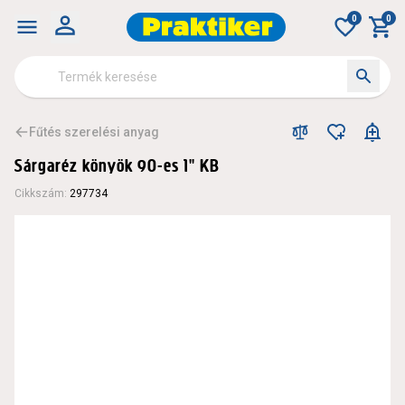
0
0
Fűtés szerelési anyag
Sárgaréz könyök 90-es 1" KB
Cikkszám
:
297734