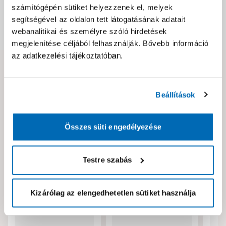
Csomagolási és súly információk
számítógépén sütiket helyezzenek el, melyek
segítségével az oldalon tett látogatásának adatait
webanalitikai és személyre szóló hirdetések
Dokumentumok, felelős személy
megjelenítése céljából felhasználják. Bővebb információ
az adatkezelési tájékoztatóban.
Hibát találtál az oldalon vagy a termék leírásában?
Kérjük jelezd nekünk!
Beállítások
Neked ajánljuk!
Összes süti engedélyezése
Testre szabás
Kizárólag az elengedhetetlen sütiket használja