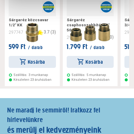
Sárgaréz közcsavar
Sárgaréz
Sárg
1/2" KK
csaphosszabbító 1/2"
3/4"
50mm
3.7
(
3
)
297747
297
0
(
0
)
297730
599 Ft
1.799 Ft
519
/ darab
/ darab
Kosárba
Kosárba
Szállítás:
3 munkanap
Szállítás:
5 munkanap
Szá
Készleten 23 áruházban
Készleten 23 áruházban
Ké
Ne maradj le semmiről! Iratkozz fel
hírlevelünkre
és merülj el kedvezményeink