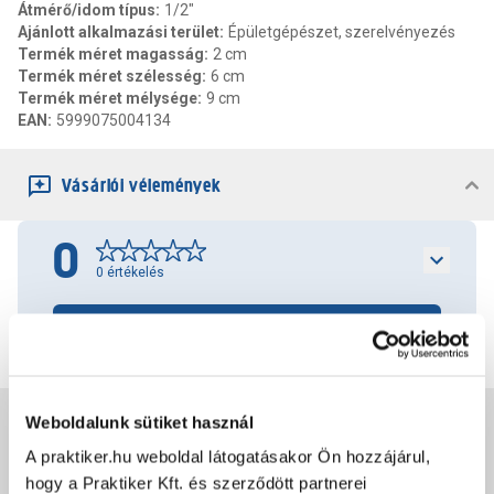
Átmérő/idom típus
:
1/2"
Ajánlott alkalmazási terület
:
Épületgépészet, szerelvényezés
Termék méret magasság
:
2 cm
Termék méret szélesség
:
6 cm
Termék méret mélysége
:
9 cm
EAN
:
5999075004134
Vásárlói vélemények
0
0
értékelés
Értékelés írása
Weboldalunk sütiket használ
Jótállás, szavatosság
A praktiker.hu weboldal látogatásakor Ön hozzájárul,
hogy a Praktiker Kft. és szerződött partnerei