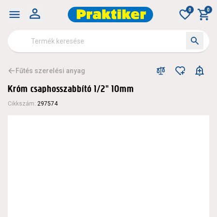
0
0
Fűtés szerelési anyag
Króm csaphosszabbító 1/2" 10mm
Cikkszám
:
297574