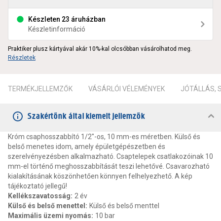
Készleten 23 áruházban
Készletinformáció
Praktiker plusz kártyával akár 10%-kal olcsóbban vásárolhatod meg.
Részletek
TERMÉKJELLEMZŐK
VÁSÁRLÓI VÉLEMÉNYEK
JÓTÁLLÁS,
Szakértőnk által kiemelt jellemzők
Króm csaphosszabbító 1/2"-os, 10 mm-es méretben. Külső és
belső menetes idom, amely épületgépészetben és
szerelvényezésben alkalmazható. Csaptelepek csatlakozóinak 10
mm-el történő meghosszabbítását teszi lehetővé. Csavarozható
kialakításának köszönhetően könnyen felhelyezhető. A kép
tájékoztató jellegű!
Kellékszavatosság
:
2 év
Külső és belső menettel
:
Külső és belső menttel
Maximális üzemi nyomás
:
10 bar