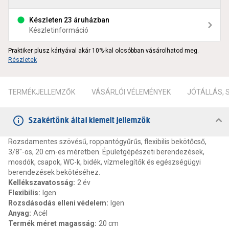
Készleten 23 áruházban
Készletinformáció
Praktiker plusz kártyával akár 10%-kal olcsóbban vásárolhatod meg.
Részletek
TERMÉKJELLEMZŐK
VÁSÁRLÓI VÉLEMÉNYEK
JÓTÁLLÁS,
Szakértőnk által kiemelt jellemzők
Rozsdamentes szövésű, roppantógyűrűs, flexibilis bekötőcső,
3/8"-os, 20 cm-es méretben. Épületgépészeti berendezések,
mosdók, csapok, WC-k, bidék, vízmelegítők és egészségügyi
berendezések bekötéséhez.
Kellékszavatosság
:
2 év
Flexibilis
:
Igen
Rozsdásodás elleni védelem
:
Igen
Anyag
:
Acél
Termék méret magasság
:
20 cm