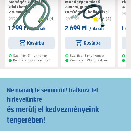
Mosógép kifolyócső,
Mosógép töltőcső
Flex
kihúzható, 70-
300cm, gumi,
3/8"
270cmgumi
tömítéssel, hollandival
297
4
(
4
)
4.8
(
4
)
297949
297956
1.299 Ft
2.699 Ft
1.6
/ darab
/ darab
Kosárba
Kosárba
Szállítás:
3 munkanap
Szállítás:
3 munkanap
Szá
Készleten 23 áruházban
Készleten 23 áruházban
Ké
Ne maradj le semmiről! Iratkozz fel
hírlevelünkre
és merülj el kedvezményeink
tengerében!