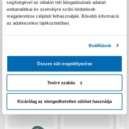
Dokumentumok, felelős személy
segítségével az oldalon tett látogatásának adatait
webanalitikai és személyre szóló hirdetések
megjelenítése céljából felhasználják. Bővebb információ
az adatkezelési tájékoztatóban.
Hibát találtál az oldalon vagy a termék leírásában?
Kérjük jelezd nekünk!
Beállítások
Neked ajánljuk!
Összes süti engedélyezése
Testre szabás
Kizárólag az elengedhetetlen sütiket használja