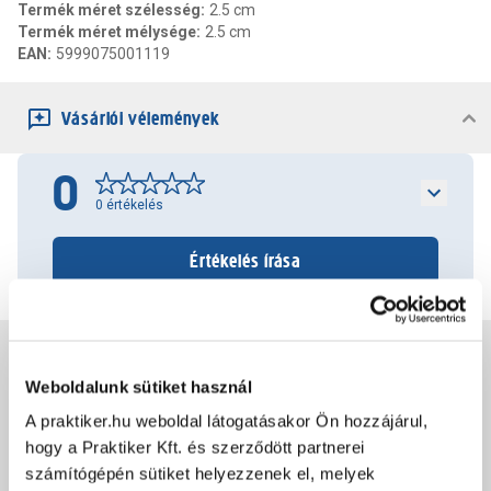
Termék méret szélesség
:
2.5 cm
Termék méret mélysége
:
2.5 cm
EAN
:
5999075001119
Vásárlói vélemények
0
0
értékelés
Értékelés írása
Jótállás, szavatosság
Weboldalunk sütiket használ
A praktiker.hu weboldal látogatásakor Ön hozzájárul,
Csomagolási és súly információk
hogy a Praktiker Kft. és szerződött partnerei
számítógépén sütiket helyezzenek el, melyek