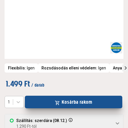
Flexibilis
:
Igen
Rozsdásodás elleni védelem
:
Igen
Anyag
:
1.499 Ft
/ darab
Kosárba rakom
1
Szállítás: szerdára (08.12.)
1.290 Ft-tól