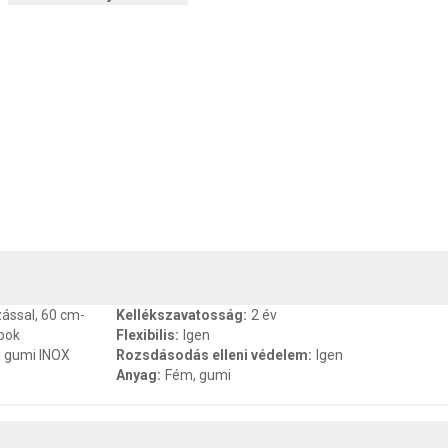
, SZAVATOSSÁG
CSOMAGOLÁSI ÉS SÚLY INFORMÁCIÓK
DOKU
ással, 60 cm-
Kellékszavatosság
:
2 év
pok
Flexibilis
:
Igen
M gumi INOX
Rozsdásodás elleni védelem
:
Igen
Anyag
:
Fém, gumi