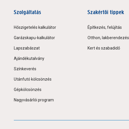
Szolgáltatás
Szakértői tippek
Hőszigetelés kalkulátor
Építkezés, felújítás
Garázskapu-kalkulátor
Otthon, lakberendezés
Lapszabászat
Kert és szabadidő
Ajándékutalvány
Színkeverés
Utánfutó kölcsönzés
Gépkölcsönzés
Nagyvásárlói program