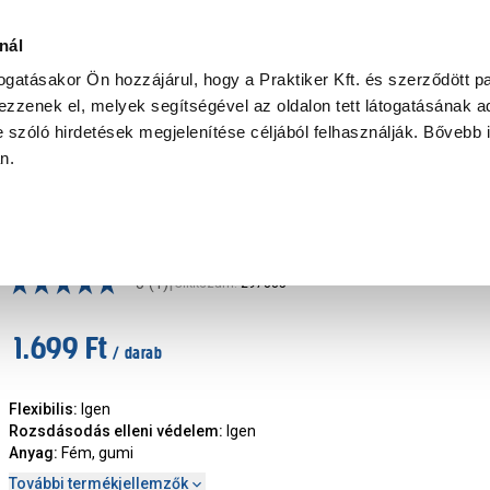
Ke
nál
togatásakor Ön hozzájárul, hogy a Praktiker Kft. és szerződött pa
zzenek el, melyek segítségével az oldalon tett látogatásának ad
Praktiker Professional
Szakiajánló
Ügyintézés és Információ
 szóló hirdetések megjelenítése céljából felhasználják. Bővebb 
an.
xibilis cső, mosógép cső
Flexibilis csapbekötő 3/8" 60cm hosszú
|
5
(1)
Cikkszám
:
297885
1.699 Ft
/ darab
Flexibilis
:
Igen
Rozsdásodás elleni védelem
:
Igen
Anyag
:
Fém, gumi
További termékjellemzők