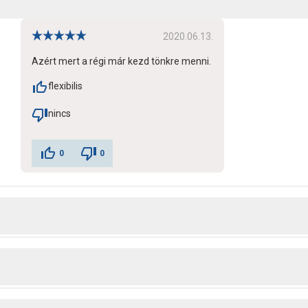
2020.06.13.
Azért mert a régi már kezd tönkre menni.
flexibilis
nincs
0
0