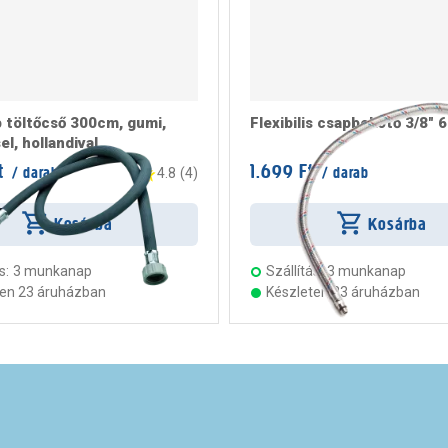
töltőcső 300cm, gumi,
Flexibilis csapbekötő 3/8"
l, hollandival
t
1.699 Ft
/ darab
/ darab
4.8
(
4
)
Kosárba
Kosárba
s:
3 munkanap
Szállítás:
3 munkanap
ten 23 áruházban
Készleten 23 áruházban