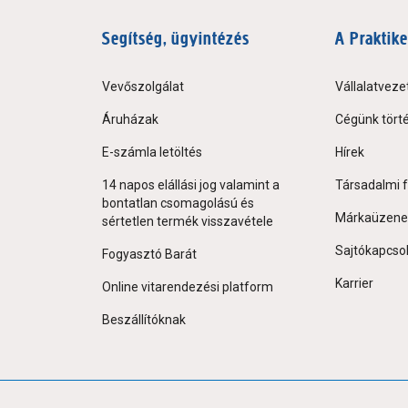
Segítség, ügyintézés
A Praktike
Vevőszolgálat
Vállalatveze
Áruházak
Cégünk tört
E-számla letöltés
Hírek
14 napos elállási jog valamint a
Társadalmi f
bontatlan csomagolású és
Márkaüzene
sértetlen termék visszavétele
Sajtókapcso
Fogyasztó Barát
Karrier
Online vitarendezési platform
Beszállítóknak