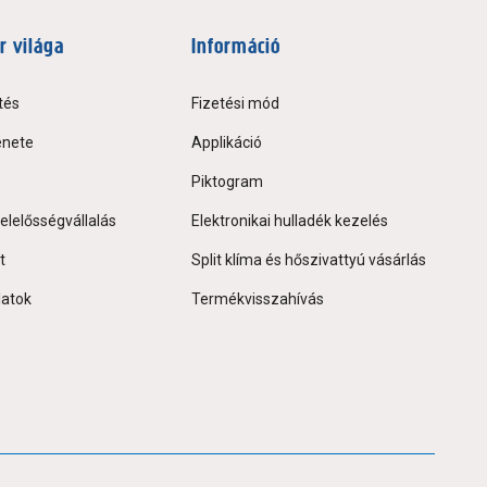
r világa
Információ
tés
Fizetési mód
énete
Applikáció
Piktogram
elelősségvállalás
Elektronikai hulladék kezelés
t
Split klíma és hőszivattyú vásárlás
latok
Termékvisszahívás