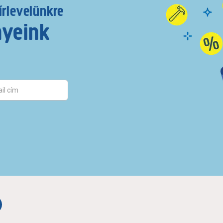
írlevelünkre
nyeink