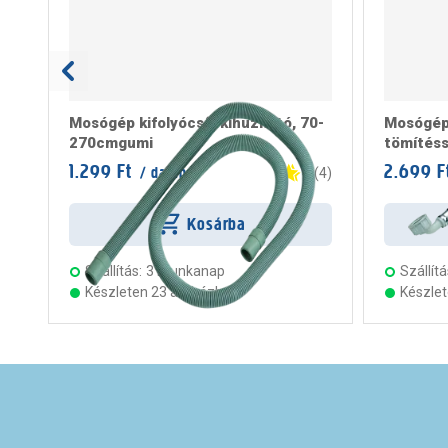
Mosógép kifolyócső, kihúzható, 70-
Mosógép 
270cmgumi
tömítésse
1.299 Ft
2.699 F
/ darab
4
(
4
)
Kosárba
Szállítás:
3 munkanap
Szállítá
Készleten 23 áruházban
Készle