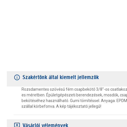
TERMÉKJELLEMZŐK
VÁSÁRLÓI VÉLEMÉNYEK
JÓTÁLLÁS
Szakértőnk által kiemelt jellemzők
Rozsdamentes szövésű fém csapbekötő 3/8"-os csatlakoz
es méretben. Épületgépészeti berendezések, mosdók, csa
bekötéséhez használható. Gumi tömítéssel. Anyaga: EPD
szállal körbefonva. A kép tájékoztató jellegű!
Vásárlói vélemények