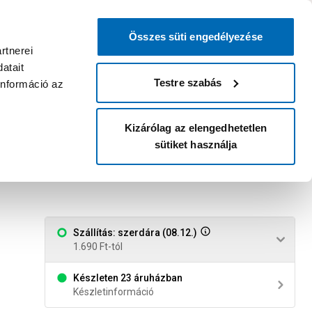
0
0
dvenc áruházam
:
Miért érdemes
Kérlek válassz
bejelentkezni?
Összes süti engedélyezése
Belépés
Listáim
Kosár
rtnerei
atait
Legyél Praktiker Plusz tag!
Áruházak és szolgáltatások
Karrier
Testre szabás
információ az
Kizárólag az elengedhetetlen
sütiket használja
Szállítás: szerdára (08.12.)
1.690 Ft-tól
Készleten 23 áruházban
Készletinformáció