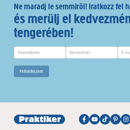
Ne maradj le semmiről! Iratkozz fel h
és merülj el kedvezmé
tengerében!
Feliratkozom