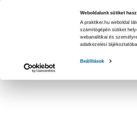
KATEGÓRIÁK
Weboldalunk sütiket hasz
A praktiker.hu weboldal lá
számítógépén sütiket helye
Ajánlatok
Márkanagykövet
Nyereményjáték
webanalitikai és személyre
adatkezelési tájékoztatób
Kezdőoldal
Építés, felújítás
Szerelési anyag, cső, idom
Fle
Beállítások