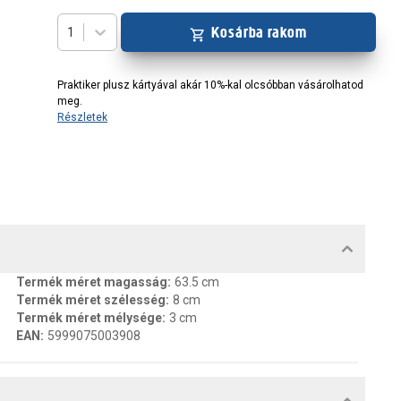
Kosárba rakom
1
Praktiker plusz kártyával akár 10%-kal olcsóbban vásárolhatod
meg.
Részletek
MENTUMOK, FELELŐS SZEMÉLY
Termék méret magasság
:
63.5 cm
Termék méret szélesség
:
8 cm
Termék méret mélysége
:
3 cm
EAN
:
5999075003908