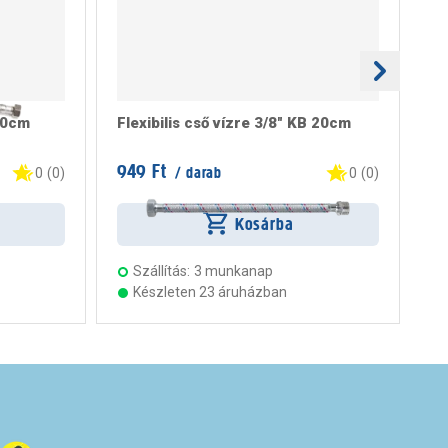
 60cm
Flexibilis cső vízre 3/8" KB 20cm
Fl
4
949 Ft
1.
/ darab
0
(
0
)
0
(
0
)
Kosárba
Szállítás:
3 munkanap
Készleten 23 áruházban