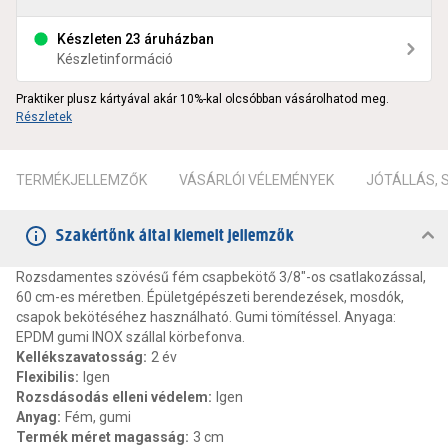
Készleten 23 áruházban
Készletinformáció
Praktiker plusz kártyával akár 10%-kal olcsóbban vásárolhatod meg.
Részletek
TERMÉKJELLEMZŐK
VÁSÁRLÓI VÉLEMÉNYEK
JÓTÁLLÁS,
Szakértőnk által kiemelt jellemzők
Rozsdamentes szövésű fém csapbekötő 3/8"-os csatlakozással,
60 cm-es méretben. Épületgépészeti berendezések, mosdók,
csapok bekötéséhez használható. Gumi tömítéssel. Anyaga:
EPDM gumi INOX szállal körbefonva.
Kellékszavatosság
:
2 év
Flexibilis
:
Igen
Rozsdásodás elleni védelem
:
Igen
Anyag
:
Fém, gumi
Termék méret magasság
:
3 cm