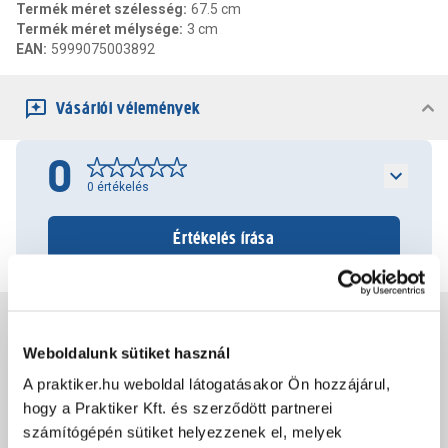
Termék méret szélesség
:
67.5 cm
Termék méret mélysége
:
3 cm
EAN
:
5999075003892
Vásárlói vélemények
0
0
értékelés
Értékelés írása
Jótállás, szavatosság
Weboldalunk sütiket használ
A praktiker.hu weboldal látogatásakor Ön hozzájárul,
Csomagolási és súly információk
hogy a Praktiker Kft. és szerződött partnerei
számítógépén sütiket helyezzenek el, melyek