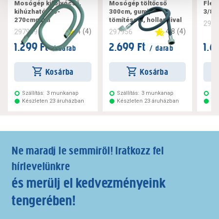
Mosógép kifolyócső,
Mosógép töltőcső
Flex
kihúzható, 70-
300cm, gumi,
3/8"
270cmgumi
tömítéssel, hollandival
297
4
(
4
)
4.8
(
4
)
297949
297956
1.299 Ft
2.699 Ft
1.6
/ darab
/ darab
Kosárba
Kosárba
Szállítás:
3 munkanap
Szállítás:
3 munkanap
Szá
Készleten 23 áruházban
Készleten 23 áruházban
Ké
Ne maradj le semmiről! Iratkozz fel
hírlevelünkre
és merülj el kedvezményeink
tengerében!