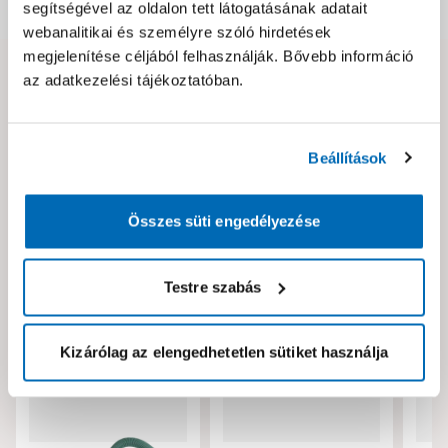
Dokumentumok, felelős személy
segítségével az oldalon tett látogatásának adatait
webanalitikai és személyre szóló hirdetések
megjelenítése céljából felhasználják. Bővebb információ
az adatkezelési tájékoztatóban.
Hibát találtál az oldalon vagy a termék leírásában?
Kérjük jelezd nekünk!
Beállítások
Neked ajánljuk!
Összes süti engedélyezése
Testre szabás
Kizárólag az elengedhetetlen sütiket használja