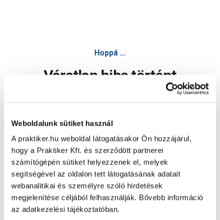
Hoppá ...
Váratlan hiba történt
Dolgozunk a hiba javításán. Egy kis türelmet kérünk.
Weboldalunk sütiket használ
A praktiker.hu weboldal látogatásakor Ön hozzájárul,
Oldal újratöltése
hogy a Praktiker Kft. és szerződött partnerei
számítógépén sütiket helyezzenek el, melyek
segítségével az oldalon tett látogatásának adatait
webanalitikai és személyre szóló hirdetések
megjelenítése céljából felhasználják. Bővebb információ
az adatkezelési tájékoztatóban.