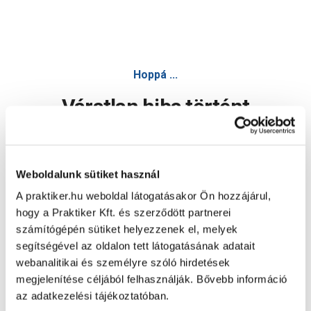
Hoppá ...
Váratlan hiba történt
Dolgozunk a hiba javításán. Egy kis türelmet kérünk.
Weboldalunk sütiket használ
A praktiker.hu weboldal látogatásakor Ön hozzájárul,
Oldal újratöltése
hogy a Praktiker Kft. és szerződött partnerei
számítógépén sütiket helyezzenek el, melyek
segítségével az oldalon tett látogatásának adatait
webanalitikai és személyre szóló hirdetések
megjelenítése céljából felhasználják. Bővebb információ
az adatkezelési tájékoztatóban.