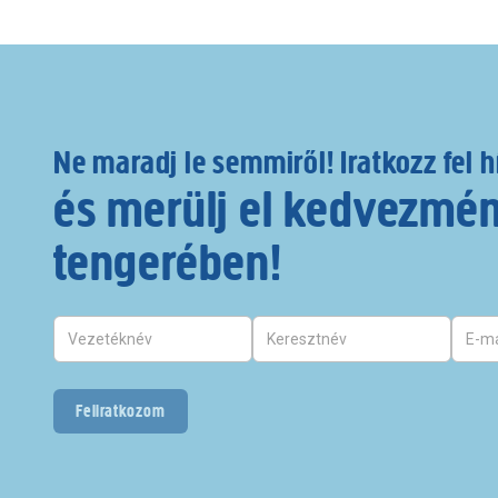
Ne maradj le semmiről! Iratkozz fel h
és merülj el kedvezmé
tengerében!
Feliratkozom