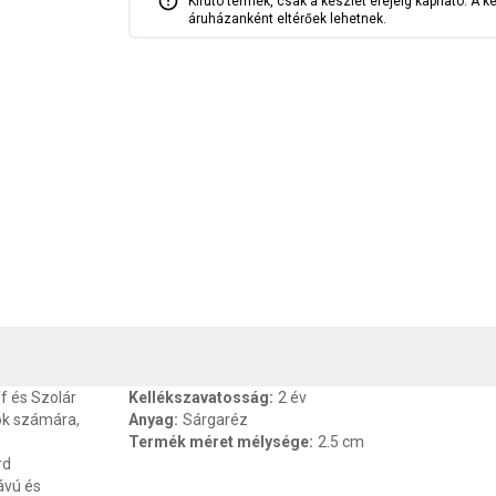
Kifutó termék, csak a készlet erejéig kapható. A k
áruházanként eltérőek lehetnek.
, SZAVATOSSÁG
CSOMAGOLÁSI ÉS SÚLY INFORMÁCIÓK
DOKU
f és Szolár
Kellékszavatosság
:
2 év
zok számára,
Anyag
:
Sárgaréz
Termék méret mélysége
:
2.5 cm
rd
ávú és