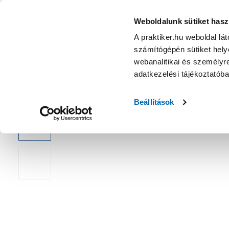
KATEGÓRIÁK
Weboldalunk sütiket hasz
A praktiker.hu weboldal lá
számítógépén sütiket helye
Ajánlatok
Márkanagykövet
Nyereményjáték
webanalitikai és személyre
adatkezelési tájékoztatób
Kezdőoldal
Építés, felújítás
Szerelési anyag, cső, idom
Csa
Beállítások