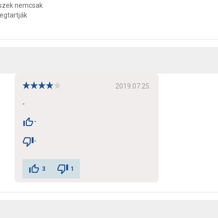
észek nemcsak
egtartják
2019.07.25.
-
-
-
3
1