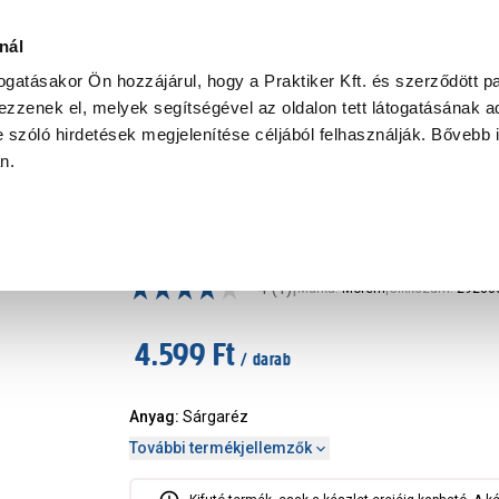
Ke
nál
togatásakor Ön hozzájárul, hogy a Praktiker Kft. és szerződött pa
zzenek el, melyek segítségével az oldalon tett látogatásának ad
Praktiker Professional
Szakiajánló
Ügyintézés és Információ
 szóló hirdetések megjelenítése céljából felhasználják. Bővebb 
an.
palkatrész, kiegészítő
Mofém szelepfelsőrész eurosz
|
4
(1)
Márka
:
Mofém
|
Cikkszám
:
29288
4.599 Ft
/ darab
Anyag
:
Sárgaréz
További termékjellemzők