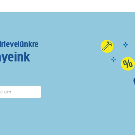
írlevelünkre
nyeink