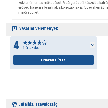
zökkenőmentes működését. A sárgarézből készült alkatr
erősek, hanem ellenállnak a korróziónak is, így éveken át m
minőségüket.
Vásárlói vélemények
4
1
értékelés
Értékelés írása
Jótállás, szavatosság