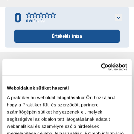
0
0
értékelés
Értékelés írása
Jótállás, szavatosság
Csomagolási és súly információk
Weboldalunk sütiket használ
A praktiker.hu weboldal látogatásakor Ön hozzájárul,
Dokumentumok, felelős személy
hogy a Praktiker Kft. és szerződött partnerei
számítógépén sütiket helyezzenek el, melyek
segítségével az oldalon tett látogatásának adatait
Hibát találtál az oldalon vagy a termék leírásában?
webanalitikai és személyre szóló hirdetések
Kérjük jelezd nekünk!
megjelenítése céljából felhasználják. Bővebb információ