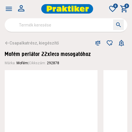
0
0
Csapalkatrész, kiegészítő
Mofém perlátor 22x1eco mosogatóhoz
Márka
:
Mofém
|
Cikkszám
:
292878