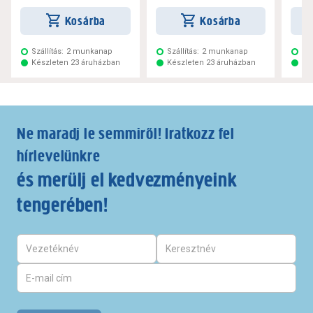
Kosárba
Kosárba
Szállítás:
2 munkanap
Szállítás:
2 munkanap
Szá
Készleten 23 áruházban
Készleten 23 áruházban
Ké
Ne maradj le semmiről! Iratkozz fel
hírlevelünkre
és merülj el kedvezményeink
tengerében!