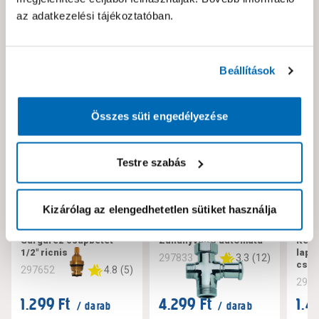
az adatkezelési tájékoztatóban.
Neked ajánljuk!
Beállítások
Összes süti engedélyezése
Testre szabás
Kizárólag az elengedhetetlen sütiket használja
Sárgaréz csapbetét
Zuhanyváltó automata
Kerá
1/2" ricnis
lapo
3.3
(
12
)
297833
csap
4.8
(
5
)
297652
297
1.299 Ft
4.299 Ft
1.4
/ darab
/ darab