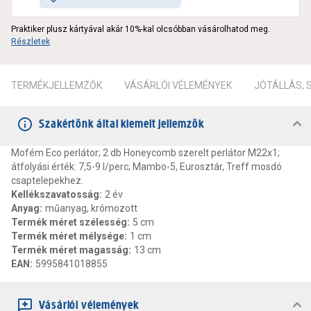
Praktiker plusz kártyával akár 10%-kal olcsóbban vásárolhatod meg.
Részletek
TERMÉKJELLEMZŐK
VÁSÁRLÓI VÉLEMÉNYEK
JÓTÁLLÁS,
Szakértőnk által kiemelt jellemzők
Mofém Eco perlátor; 2 db Honeycomb szerelt perlátor M22x1;
átfolyási érték: 7,5-9 l/perc; Mambo-5, Eurosztár, Treff mosdó
csaptelepekhez.
Kellékszavatosság
:
2 év
Anyag
:
műanyag, krómozott
Termék méret szélesség
:
5 cm
Termék méret mélysége
:
1 cm
Termék méret magasság
:
13 cm
EAN
:
5995841018855
Vásárlói vélemények