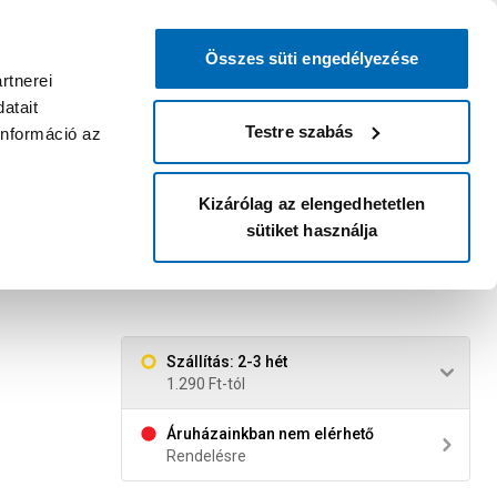
0
0
dvenc áruházam
:
Miért érdemes
Kérlek válassz
bejelentkezni?
Összes süti engedélyezése
Belépés
Listáim
Kosár
rtnerei
atait
Legyél Praktiker Plusz tag!
Áruházak és szolgáltatások
Karrier
Testre szabás
információ az
Kizárólag az elengedhetetlen
sütiket használja
 4 csaptelephez
Szállítás: 2-3 hét
1.290 Ft-tól
Áruházainkban nem elérhető
Rendelésre