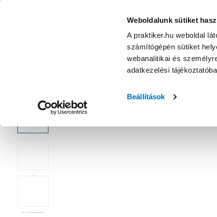
KATEGÓRIÁK
Weboldalunk sütiket hasz
A praktiker.hu weboldal lá
számítógépén sütiket helye
Ajánlatok
Márkanagykövet
Nyereményjáték
webanalitikai és személyre
adatkezelési tájékoztatób
Kezdőoldal
Építés, felújítás
Szerelési anyag, cső, idom
Csa
Beállítások