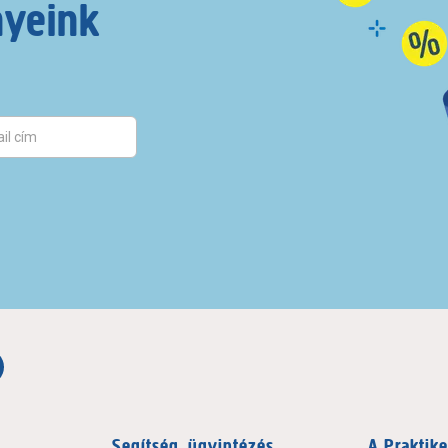
nyeink
Segítség, ügyintézés
A Praktike