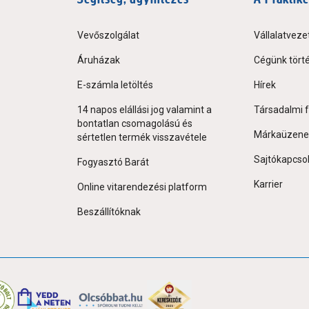
Vevőszolgálat
Vállalatveze
Áruházak
Cégünk tört
E-számla letöltés
Hírek
14 napos elállási jog valamint a
Társadalmi f
bontatlan csomagolású és
Márkaüzene
sértetlen termék visszavétele
Sajtókapcso
Fogyasztó Barát
Karrier
Online vitarendezési platform
Beszállítóknak