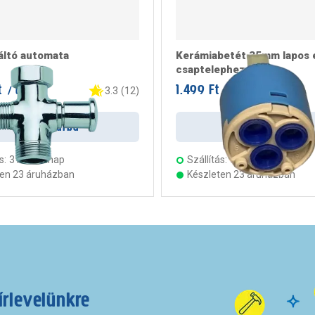
áltó automata
Kerámiabetét 35mm lapos 
csaptelephez
t
1.499 Ft
/ darab
/ darab
3.3
(
12
)
Kosárba
Kosárba
s:
3 munkanap
Szállítás:
3 munkanap
ten 23 áruházban
Készleten 23 áruházban
írlevelünkre