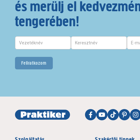
és merülj el kedvezmé
tengerében!
Feliratkozom
Szolgáltatás
Szakértői tippek