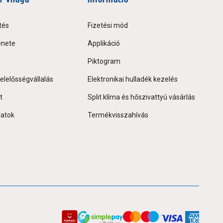
tés
Fizetési mód
énete
Applikáció
Piktogram
elelősségvállalás
Elektronikai hulladék kezelés
t
Split klíma és hőszivattyú vásárlás
latok
Termékvisszahívás