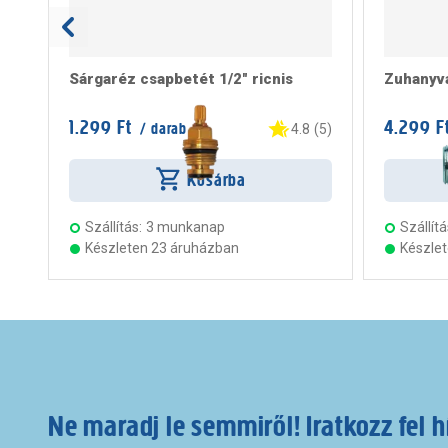
Sárgaréz csapbetét 1/2" ricnis
Zuhanyv
1.299 Ft
4.299 F
/ darab
4.8
(
5
)
Kosárba
Szállítás:
3 munkanap
Szállítá
Készleten 23 áruházban
Készle
Ne maradj le semmiről! Iratkozz fel h