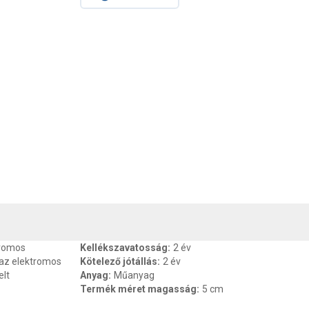
, SZAVATOSSÁG
CSOMAGOLÁSI ÉS SÚLY INFORMÁCIÓK
DOKU
tromos
Kellékszavatosság
:
2 év
 az elektromos
Kötelező jótállás
:
2 év
elt
Anyag
:
Műanyag
Termék méret magasság
:
5 cm