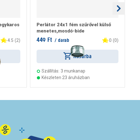
egykaros
Perlátor 24x1 fém szűrővel külső
M
menetes,mosdó-bide
449 Ft
10
/ darab
4.5
(
2
)
0
(
0
)
Kosárba
Szállítás:
3 munkanap
Készleten 23 áruházban