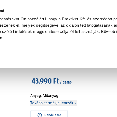
Ke
nál
togatásakor Ön hozzájárul, hogy a Praktiker Kft. és szerződött pa
zzenek el, melyek segítségével az oldalon tett látogatásának ad
Praktiker Professional
Szakiajánló
Ügyintézés és Információ
 szóló hirdetések megjelenítése céljából felhasználják. Bővebb 
an.
palkatrész, kiegészítő
Mofém m-tronic tápegység max
Márka
:
Mofém
|
Cikkszám
:
292896
43.990 Ft
/ darab
Anyag
:
Műanyag
További termékjellemzők
Rendelésre