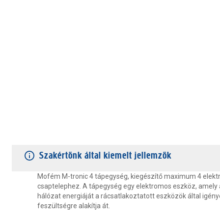
TERMÉKJELLEMZŐK
VÁSÁRLÓI VÉLEMÉNYEK
JÓTÁLLÁS
Szakértőnk által kiemelt jellemzők
Mofém M-tronic 4 tápegység, kiegészítő maximum 4 elek
csaptelephez. A tápegység egy elektromos eszköz, amely
hálózat energiáját a rácsatlakoztatott eszközök által igény
feszültségre alakítja át.