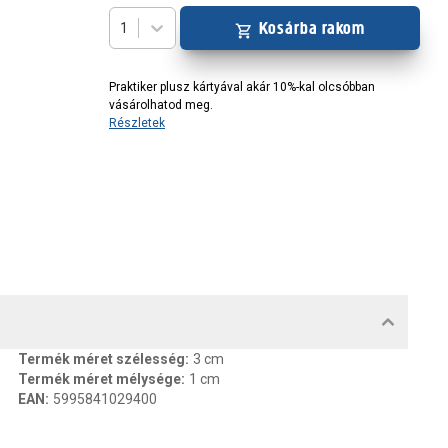
Kosárba rakom
1
Praktiker plusz kártyával akár 10%-kal olcsóbban
vásárolhatod meg.
Részletek
MENTUMOK, FELELŐS SZEMÉLY
Termék méret szélesség
:
3 cm
Termék méret mélysége
:
1 cm
EAN
:
5995841029400