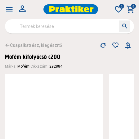
0
0
Csapalkatrész, kiegészítő
Mofém kifolyócső c200
Márka
:
Mofém
|
Cikkszám
:
292884