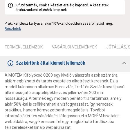
Kifutó termék, csak a készlet erejéig kapható. A készletek
áruházanként eltérőek lehetnek.
Praktiker plusz kártyával akár 10%-kal olcsóbban vásárolhatod meg.
Részletek
TERMÉKJELLEMZŐK
VÁSÁRLÓI VÉLEMÉNYEK
JÓTÁLLÁS,
Szakértőnk által kiemelt jellemzők
A MOFÉM Kifolyócső C200 egy kiváló választás azok számára,
akik megbízható és tartós csaptelep alkatrészt keresnek. Ez a
modell különösen alkalmas Eurosztár, Treff és Szolár Nova típusú
álló mosogató csaptelepekhez, és jellemzően 200 mm
hosszúságú. A termék egy modern perlátort is tartalmaz, amely
akár 50%-kal is csökkentheti a vízfogyasztást, így nemcsak
praktikus, hanem környezetbarát megoldás is. További
információkért és vásárlásért látogasson el a MOFÉM hivatalos
weboldalára, vagy keressen fel egy megbízható fürdőszoba
felszereléseket kínáló webáruházat.