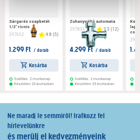
Sárgaréz csapbetét
Zuhanyváltó automata
Kerá
1/2" ricnis
lapo
3.3
(
12
)
297833
csap
4.8
(
5
)
297652
297
1.299 Ft
4.299 Ft
1.4
/ darab
/ darab
Kosárba
Kosárba
Szállítás:
2 munkanap
Szállítás:
2 munkanap
Szá
Készleten 23 áruházban
Készleten 23 áruházban
Ké
Ne maradj le semmiről! Iratkozz fel
hírlevelünkre
és merülj el kedvezményeink