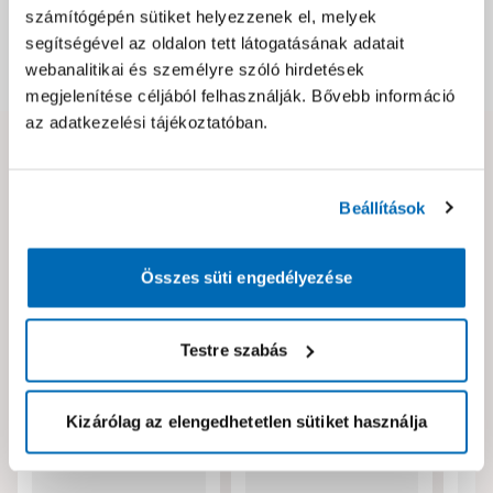
Csomagolási és súly információk
számítógépén sütiket helyezzenek el, melyek
segítségével az oldalon tett látogatásának adatait
webanalitikai és személyre szóló hirdetések
Dokumentumok, felelős személy
megjelenítése céljából felhasználják. Bővebb információ
az adatkezelési tájékoztatóban.
Hibát találtál az oldalon vagy a termék leírásában?
Kérjük jelezd nekünk!
Beállítások
Neked ajánljuk!
Összes süti engedélyezése
Testre szabás
Kizárólag az elengedhetetlen sütiket használja