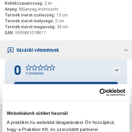
Kellékszavatosság
:
2 év
Anyag
:
Műanyag, krómozott
Termék méret szélesség
:
13 cm
Termék méret mélysége
:
2 cm
Termék méret magasság
:
34 cm
EAN
:
5995841018817
Vásárlói vélemények
0
0
értékelés
Értékelés írása
Weboldalunk sütiket használ
Jótállás, szavatosság
A praktiker.hu weboldal látogatásakor Ön hozzájárul,
hogy a Praktiker Kft. és szerződött partnerei