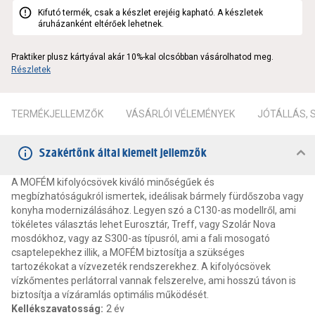
Kifutó termék, csak a készlet erejéig kapható. A készletek
áruházanként eltérőek lehetnek.
Praktiker plusz kártyával akár 10%-kal olcsóbban vásárolhatod meg.
Részletek
TERMÉKJELLEMZŐK
VÁSÁRLÓI VÉLEMÉNYEK
JÓTÁLLÁS,
Szakértőnk által kiemelt jellemzők
A MOFÉM kifolyócsövek kiváló minőségűek és
megbízhatóságukról ismertek, ideálisak bármely fürdőszoba vagy
konyha modernizálásához. Legyen szó a C130-as modellről, ami
tökéletes választás lehet Eurosztár, Treff, vagy Szolár Nova
mosdókhoz, vagy az S300-as típusról, ami a fali mosogató
csaptelepekhez illik, a MOFÉM biztosítja a szükséges
tartozékokat a vízvezeték rendszerekhez. A kifolyócsövek
vízkőmentes perlátorral vannak felszerelve, ami hosszú távon is
biztosítja a vízáramlás optimális működését.
Kellékszavatosság
:
2 év