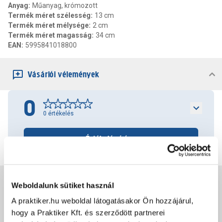
Anyag
:
Műanyag, krómozott
Termék méret szélesség
:
13 cm
Termék méret mélysége
:
2 cm
Termék méret magasság
:
34 cm
EAN
:
5995841018800
Vásárlói vélemények
0
0
értékelés
Értékelés írása
Jótállás, szavatosság
Weboldalunk sütiket használ
A praktiker.hu weboldal látogatásakor Ön hozzájárul,
hogy a Praktiker Kft. és szerződött partnerei
Csomagolási és súly információk