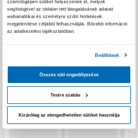
számítógépén sütiket helyezzenek el, melyek
segítségével az oldalon tett látogatásának adatait
Dokumentumok, felelős személy
webanalitikai és személyre szóló hirdetések
megjelenítése céljából felhasználják. Bővebb információ
az adatkezelési tájékoztatóban.
Hibát találtál az oldalon vagy a termék leírásában?
Kérjük jelezd nekünk!
Beállítások
Neked ajánljuk!
Összes süti engedélyezése
Testre szabás
Kizárólag az elengedhetetlen sütiket használja