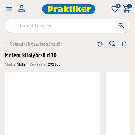
0
0
Csapalkatrész, kiegészítő
Mofém kifolyócső c130
Márka
:
Mofém
|
Cikkszám
:
292883