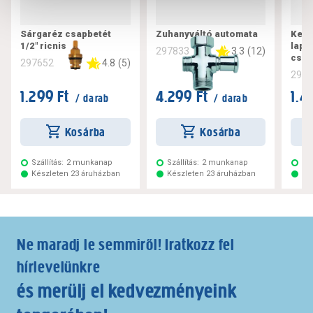
Sárgaréz csapbetét
Zuhanyváltó automata
Kerá
1/2" ricnis
lapo
3.3
(
12
)
297833
csap
4.8
(
5
)
297652
297
1.299 Ft
4.299 Ft
1.4
/ darab
/ darab
Kosárba
Kosárba
Szállítás:
2 munkanap
Szállítás:
2 munkanap
Szá
Készleten 23 áruházban
Készleten 23 áruházban
Ké
Ne maradj le semmiről! Iratkozz fel
hírlevelünkre
és merülj el kedvezményeink