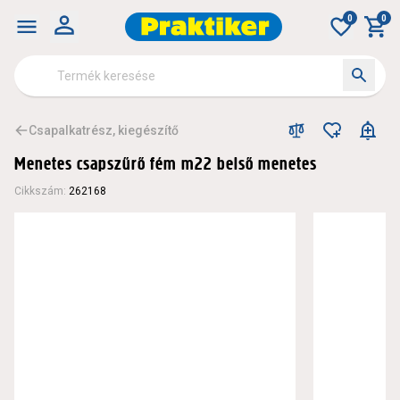
0
0
Csapalkatrész, kiegészítő
Menetes csapszűrő fém m22 belső menetes
Cikkszám
:
262168