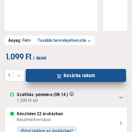
Anyag
:
Fém
További termékjellemzők
1.099 Ft
/ darab
Kosárba rakom
1
Szállítás: péntekre (08.14.)
1.290 Ft-tól
Készleten 22 áruházban
Készletinformáció
Hol találom az áruházban?