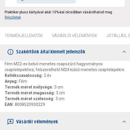
Praktiker plusz kártyával akár 10%-kal olcsóbban vásárolhatod meg.
Részletek
TERMÉKJELLEMZŐK
VÁSÁRLÓI VÉLEMÉNYEK
JÓTÁLLÁS,
Szakértőnk által kiemelt jellemzők
Fém M22-es belső menetes csapszűrő hagyományos
csaptelepekhez; felszerelhető M24 külső menetes csaptelepekre.
Kellékszavatosság
:
2 év
Anyag
:
Fém
Termék méret mélysége
:
3 cm
Termék méret magasság
:
3 cm
Termék méret szélesség
:
3 cm
EAN
:
8008520930229
Vásárlói vélemények