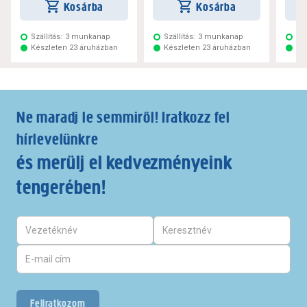
Kosárba
Kosárba
Szállítás:
3 munkanap
Szállítás:
3 munkanap
Szá
Készleten 23 áruházban
Készleten 23 áruházban
Ké
Ne maradj le semmiről! Iratkozz fel
hírlevelünkre
és merülj el kedvezményeink
tengerében!
Feliratkozom