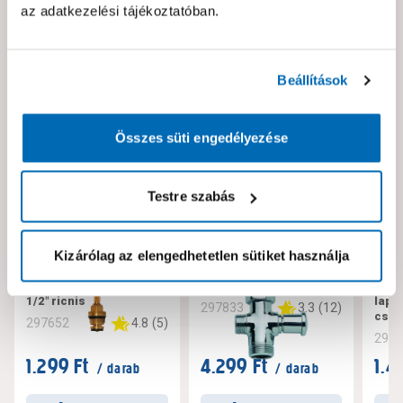
az adatkezelési tájékoztatóban.
Neked ajánljuk!
Beállítások
Összes süti engedélyezése
Testre szabás
Kizárólag az elengedhetetlen sütiket használja
Sárgaréz csapbetét
Zuhanyváltó automata
Kerá
1/2" ricnis
lapo
3.3
(
12
)
297833
csap
4.8
(
5
)
297652
297
1.299 Ft
4.299 Ft
1.4
/ darab
/ darab