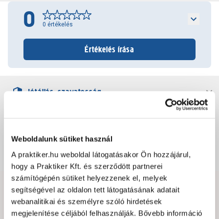
0
0
értékelés
Értékelés írása
Jótállás, szavatosság
Csomagolási és súly információk
Weboldalunk sütiket használ
A praktiker.hu weboldal látogatásakor Ön hozzájárul,
Dokumentumok, felelős személy
hogy a Praktiker Kft. és szerződött partnerei
számítógépén sütiket helyezzenek el, melyek
segítségével az oldalon tett látogatásának adatait
Hibát találtál az oldalon vagy a termék leírásában?
webanalitikai és személyre szóló hirdetések
Kérjük jelezd nekünk!
megjelenítése céljából felhasználják. Bővebb információ