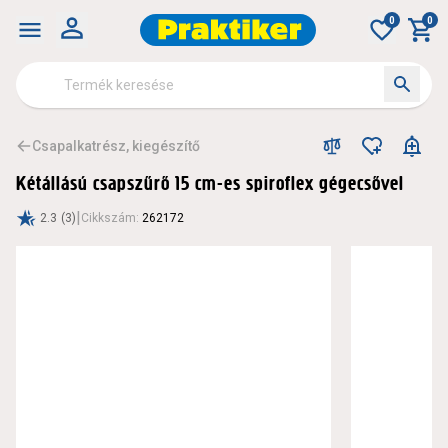
0
0
Csapalkatrész, kiegészítő
Kétállású csapszűrő 15 cm-es spiroflex gégecsővel
|
2.3
(3)
Cikkszám
:
262172