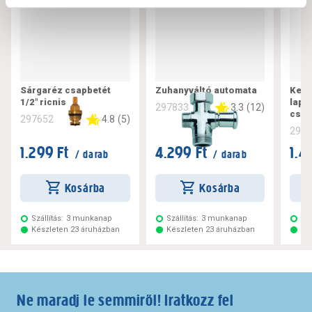
Sárgaréz csapbetét
Zuhanyváltó automata
Kerá
1/2" ricnis
lapo
3.3
(
12
)
297833
csap
4.8
(
5
)
297652
297
1.299 Ft
4.299 Ft
1.4
/ darab
/ darab
Kosárba
Kosárba
Szállítás:
3 munkanap
Szállítás:
3 munkanap
Szá
Készleten 23 áruházban
Készleten 23 áruházban
Ké
Ne maradj le semmiről! Iratkozz fel