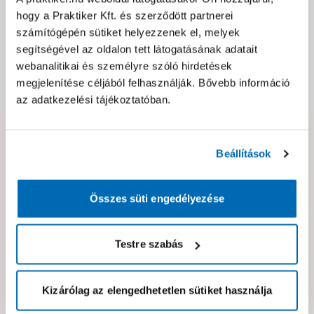
Jótállás, szavatosság
hogy a Praktiker Kft. és szerződött partnerei
számítógépén sütiket helyezzenek el, melyek
Csomagolási és súly információk
segítségével az oldalon tett látogatásának adatait
webanalitikai és személyre szóló hirdetések
megjelenítése céljából felhasználják. Bővebb információ
Dokumentumok, felelős személy
az adatkezelési tájékoztatóban.
Hibát találtál az oldalon vagy a termék leírásában?
Beállítások
Kérjük jelezd nekünk!
Összes süti engedélyezése
Neked ajánljuk!
Testre szabás
Kizárólag az elengedhetetlen sütiket használja