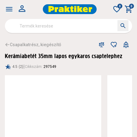
0
0
Csapalkatrész, kiegészítő
Kerámiabetét 35mm lapos egykaros csaptelephez
|
4.5
(2)
Cikkszám
:
297549