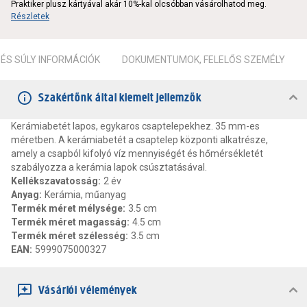
Praktiker plusz kártyával akár 10%-kal olcsóbban vásárolhatod meg.
Részletek
ÉS SÚLY INFORMÁCIÓK
DOKUMENTUMOK, FELELŐS SZEMÉLY
Szakértőnk által kiemelt jellemzők
Kerámiabetét lapos, egykaros csaptelepekhez. 35 mm-es
méretben. A kerámiabetét a csaptelep központi alkatrésze,
amely a csapból kifolyó víz mennyiségét és hőmérsékletét
szabályozza a kerámia lapok csúsztatásával.
Kellékszavatosság
:
2 év
Anyag
:
Kerámia, műanyag
Termék méret mélysége
:
3.5 cm
Termék méret magasság
:
4.5 cm
Termék méret szélesség
:
3.5 cm
EAN
:
5999075000327
Vásárlói vélemények