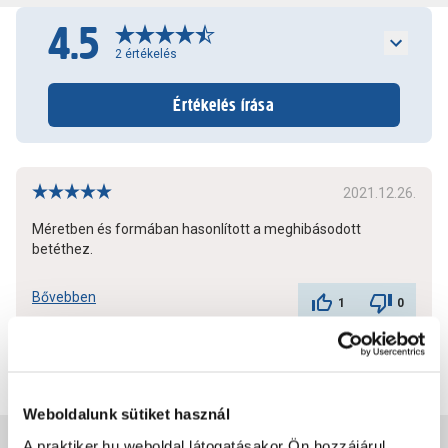
4.5
2
értékelés
Értékelés írása
2021.12.26.
Méretben és formában hasonlított a meghibásodott
betéthez.
Bővebben
1
0
További értékelések
Weboldalunk sütiket használ
A praktiker.hu weboldal látogatásakor Ön hozzájárul,