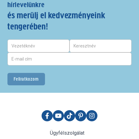
hírlevelünkre
és merülj el kedvezményeink
tengerében!
Feliratkozom
Ügyfélszolgálat