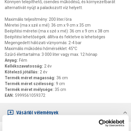
Könnyen telepíthető, csendes működésű, és környezetbarát
alternatívát nyújt a palackozott víz helyett.
Maximális teljesítmény: 200 liter/óra
Méretei (ma x szé x mé): 36 cm x 9 cm x 35 cm
Beépítési méretei (ma x szé x mé): 36 cm x 9 cm x 38 cm
Beépítési lehetőségek: állítva és fektetve is lehetséges
Megengedett hálózati víznyomás: 2-4 bar
Maximális működési hőmérséklet: 45°C
Szűrő élettartalma: 3 000 liter vagy max. 12 hónap
Anyag
:
Fém
Kellékszavatosság
:
2 év
Kötelező jótállás
:
2 év
Termék méret magasság
:
36 cm
Termék méret szélesség
:
9 cm
Termék méret mélysége
:
35 cm
EAN
:
5999561059372
Vásárlói vélemények