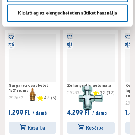
Neked ajánljuk!
Kizárólag az elengedhetetlen sütiket használja
Sárgaréz csapbetét
Zuhanyváltó automata
Kerá
1/2" ricnis
lapo
3.3
(
12
)
297833
csap
4.8
(
5
)
297652
297
1.299 Ft
4.299 Ft
1.4
/ darab
/ darab
Kosárba
Kosárba