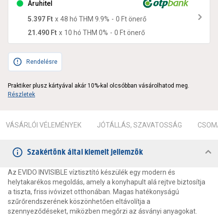
Áruhitel
5.397 Ft
x
48
hó THM
9.9
%
-
0 Ft
önerő
21.490 Ft
x
10
hó THM
0
%
-
0 Ft
önerő
Rendelésre
Praktiker plusz kártyával akár 10%-kal olcsóbban vásárolhatod meg.
Részletek
VÁSÁRLÓI VÉLEMÉNYEK
JÓTÁLLÁS, SZAVATOSSÁG
CSOMA
Szakértőnk által kiemelt jellemzők
Az EVIDO INVISIBLE víztisztító készülék egy modern és
helytakarékos megoldás, amely a konyhapult alá rejtve biztosítja
a tiszta, friss ivóvizet otthonában. Magas hatékonyságú
szűrőrendszerének köszönhetően eltávolítja a
szennyeződéseket, miközben megőrzi az ásványi anyagokat.