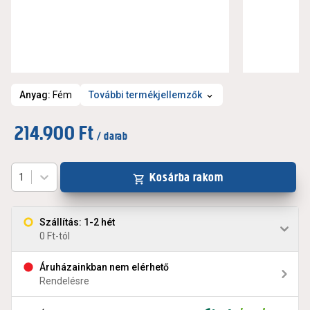
Anyag
:
Fém
További termékjellemzők
214.900 Ft
/ darab
Kosárba rakom
1
Szállítás: 1-2 hét
0 Ft-tól
Áruházainkban nem elérhető
Rendelésre