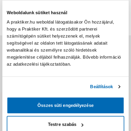
0
0
értékelés
Weboldalunk sütiket használ
Értékelés írása
A praktiker.hu weboldal látogatásakor Ön hozzájárul,
hogy a Praktiker Kft. és szerződött partnerei
számítógépén sütiket helyezzenek el, melyek
segítségével az oldalon tett látogatásának adatait
Jótállás, szavatosság
webanalitikai és személyre szóló hirdetések
megjelenítése céljából felhasználják. Bővebb információ
Csomagolási és súly információk
az adatkezelési tájékoztatóban.
Dokumentumok, felelős személy
Beállítások
Összes süti engedélyezése
Hibát találtál az oldalon vagy a termék leírásában?
Kérjük jelezd nekünk!
Testre szabás