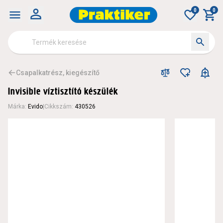
0
0
Csapalkatrész, kiegészítő
Invisible víztisztító készülék
Márka
:
Evido
|
Cikkszám
:
430526