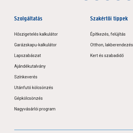
Szolgáltatás
Szakértői tippek
Hőszigetelés kalkulátor
Építkezés, felújítás
Garázskapu-kalkulátor
Otthon, lakberendezés
Lapszabászat
Kert és szabadidő
Ajándékutalvány
Színkeverés
Utánfutó kölcsönzés
Gépkölcsönzés
Nagyvásárlói program