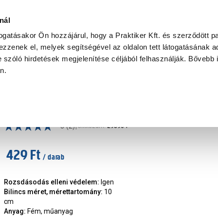
Ke
nál
togatásakor Ön hozzájárul, hogy a Praktiker Kft. és szerződött pa
zzenek el, melyek segítségével az oldalon tett látogatásának ad
Praktiker Professional
Szakiajánló
Ügyintézés és Információ
 szóló hirdetések megjelenítése céljából felhasználják. Bővebb 
an.
ncs, rögzítő
WC rögzítő csavar
|
5
(2)
Cikkszám
:
298904
429 Ft
/ darab
Rozsdásodás elleni védelem
:
Igen
Bilincs méret, mérettartomány
:
10
cm
Anyag
:
Fém, műanyag