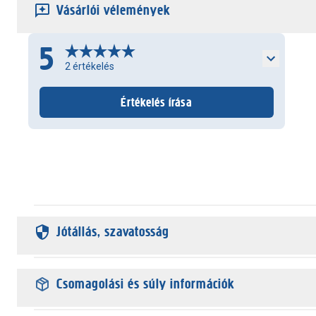
Vásárlói vélemények
5
2
értékelés
Értékelés írása
Jótállás, szavatosság
Csomagolási és súly információk