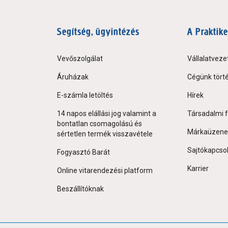
Segítség, ügyintézés
A Praktike
Vevőszolgálat
Vállalatveze
Áruházak
Cégünk tört
E-számla letöltés
Hírek
14 napos elállási jog valamint a
Társadalmi f
bontatlan csomagolású és
Márkaüzene
sértetlen termék visszavétele
Sajtókapcso
Fogyasztó Barát
Karrier
Online vitarendezési platform
Beszállítóknak