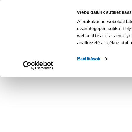
KATEGÓRIÁK
Weboldalunk sütiket hasz
A praktiker.hu weboldal lá
számítógépén sütiket helye
Ajánlatok
Márkanagykövet
Nyereményjáték
webanalitikai és személyre
adatkezelési tájékoztatób
Kezdőoldal
Építés, felújítás
Szerelési anyag, cső, idom
Bili
Beállítások