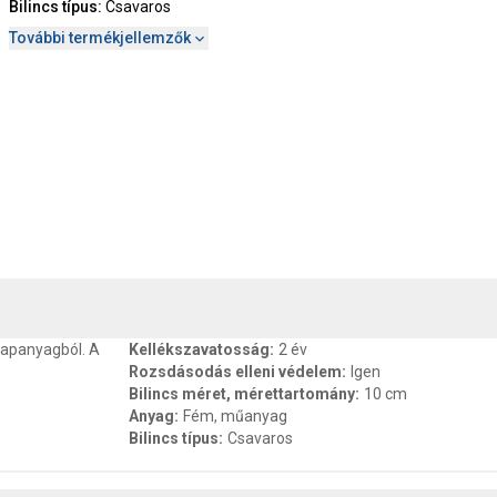
Bilincs típus
:
Csavaros
További termékjellemzők
, SZAVATOSSÁG
CSOMAGOLÁSI ÉS SÚLY INFORMÁCIÓK
DOKU
lapanyagból. A
Kellékszavatosság
:
2 év
Rozsdásodás elleni védelem
:
Igen
Bilincs méret, mérettartomány
:
10 cm
Anyag
:
Fém, műanyag
Bilincs típus
:
Csavaros