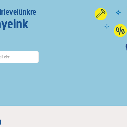
írlevelünkre
nyeink