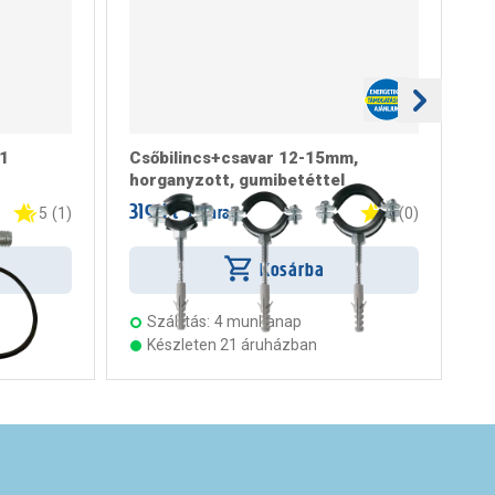
 1
Csőbilincs+csavar 12-15mm,
Cs
horganyzott, gumibetéttel
ho
319 Ft
41
/ darab
5
(
1
)
0
(
0
)
Kosárba
Szállítás:
4 munkanap
Készleten 21 áruházban