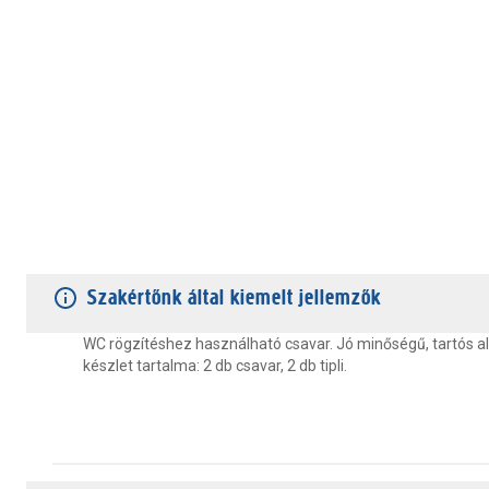
TERMÉKJELLEMZŐK
VÁSÁRLÓI VÉLEMÉNYEK
JÓTÁLLÁS
Szakértőnk által kiemelt jellemzők
WC rögzítéshez használható csavar. Jó minőségű, tartós a
készlet tartalma: 2 db csavar, 2 db tipli.