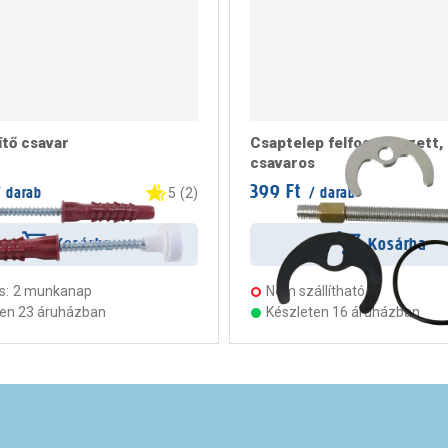
tő csavar
Csaptelep felfogató szett,
csavaros
399 Ft
 darab
/ darab
5
(
2
)
Kosárba
Kosárba
s:
2 munkanap
Nem szállítható
ten 23 áruházban
Készleten 16 áruházban