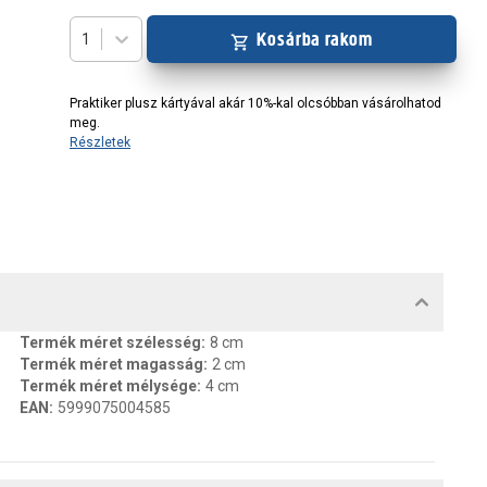
Kosárba rakom
1
Praktiker plusz kártyával akár 10%-kal olcsóbban vásárolhatod
meg.
Részletek
MENTUMOK, FELELŐS SZEMÉLY
Termék méret szélesség
:
8 cm
Termék méret magasság
:
2 cm
Termék méret mélysége
:
4 cm
EAN
:
5999075004585