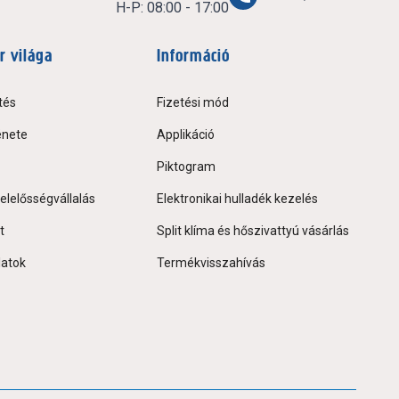
H-P: 08:00 - 17:00
r világa
Információ
tés
Fizetési mód
énete
Applikáció
Piktogram
elelősségvállalás
Elektronikai hulladék kezelés
t
Split klíma és hőszivattyú vásárlás
latok
Termékvisszahívás