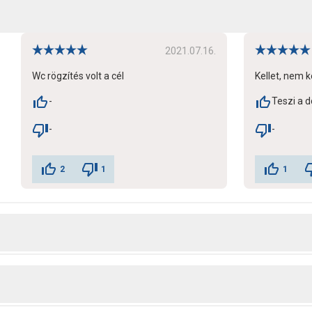
2021.07.16.
Wc rögzítés volt a cél
Kellet, nem k
-
Teszi a d
-
-
2
1
1