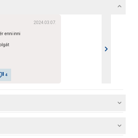
2024.03.07.
ér enni inni
olgát
4