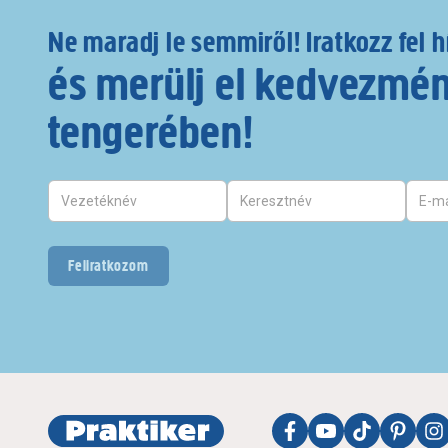
Ne maradj le semmiről! Iratkozz fel h
és merülj el kedvezmé
tengerében!
Feliratkozom