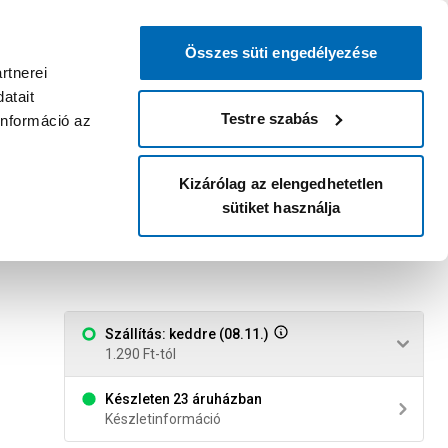
0
0
dvenc áruházam
:
Miért érdemes
Kérlek válassz
bejelentkezni?
Összes süti engedélyezése
Belépés
Listáim
Kosár
rtnerei
atait
Legyél Praktiker Plusz tag!
Áruházak és szolgáltatások
Karrier
Testre szabás
információ az
Kizárólag az elengedhetetlen
sütiket használja
Szállítás: keddre (08.11.)
1.290 Ft-tól
Készleten 23 áruházban
Készletinformáció