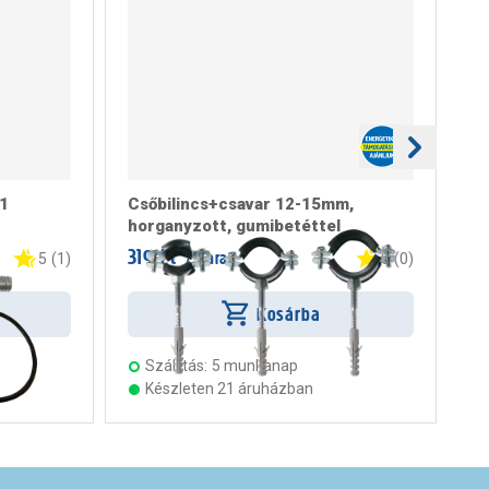
 1
Csőbilincs+csavar 12-15mm,
Cs
horganyzott, gumibetéttel
ho
319 Ft
41
/ darab
5
(
1
)
0
(
0
)
Kosárba
Szállítás:
5 munkanap
Készleten 21 áruházban