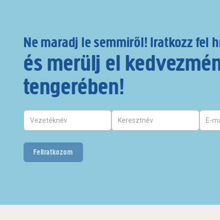
Ne maradj le semmiről! Iratkozz fel h
és merülj el kedvezmé
tengerében!
Feliratkozom