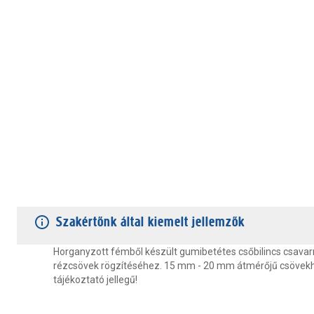
TERMÉKJELLEMZŐK
VÁSÁRLÓI VÉLEMÉNYEK
JÓTÁLLÁS
Szakértőnk által kiemelt jellemzők
Horganyzott fémből készült gumibetétes csőbilincs csavarr
rézcsövek rögzítéséhez. 15 mm - 20 mm átmérőjű csövekh
tájékoztató jellegű!