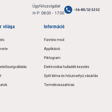
Ügyfélszolgálat
+36-80/32-32-32
H-P: 08:00 - 17:00
r világa
Információ
tés
Fizetési mód
énete
Applikáció
Piktogram
elelősségvállalás
Elektronikai hulladék kezelés
t
Split klíma és hőszivattyú vásárlás
latok
Termékvisszahívás