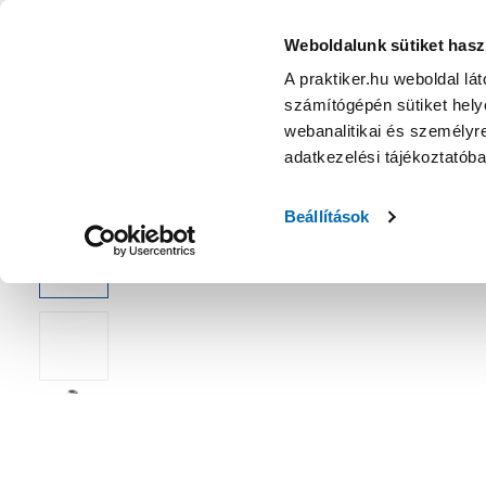
KATEGÓRIÁK
Weboldalunk sütiket hasz
A praktiker.hu weboldal lá
számítógépén sütiket helye
Ajánlatok
Márkanagykövet
Nyereményjáték
webanalitikai és személyre
adatkezelési tájékoztatób
Kezdőoldal
Építés, felújítás
Szerelési anyag, cső, idom
Bili
Beállítások