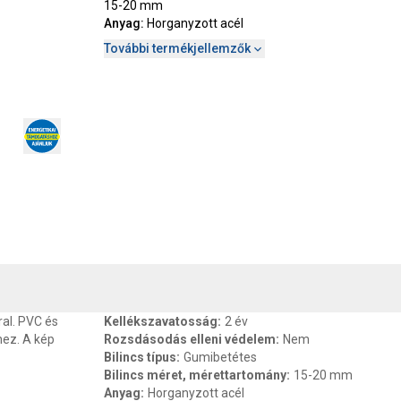
15-20 mm
Anyag
:
Horganyzott acél
További termékjellemzők
, SZAVATOSSÁG
CSOMAGOLÁSI ÉS SÚLY INFORMÁCIÓK
DOKU
al. PVC és
Kellékszavatosság
:
2 év
ez. A kép
Rozsdásodás elleni védelem
:
Nem
Bilincs típus
:
Gumibetétes
Bilincs méret, mérettartomány
:
15-20 mm
Anyag
:
Horganyzott acél