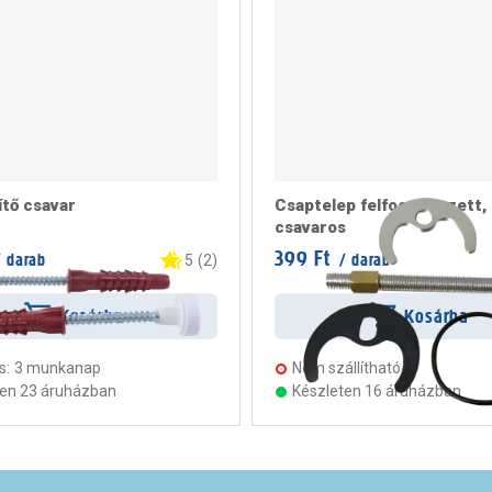
tő csavar
Csaptelep felfogató szett,
csavaros
399 Ft
 darab
/ darab
5
(
2
)
Kosárba
Kosárba
s:
3 munkanap
Nem szállítható
ten 23 áruházban
Készleten 16 áruházban