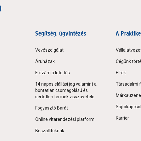
Segítség, ügyintézés
A Praktike
Vevőszolgálat
Vállalatveze
Áruházak
Cégünk tört
E-számla letöltés
Hírek
14 napos elállási jog valamint a
Társadalmi f
bontatlan csomagolású és
Márkaüzene
sértetlen termék visszavétele
Sajtókapcso
Fogyasztó Barát
Karrier
Online vitarendezési platform
Beszállítóknak