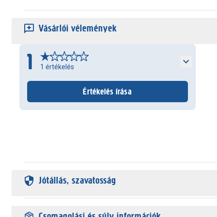
Vásárlói vélemények
1
1
értékelés
Értékelés írása
Jótállás, szavatosság
Csomagolási és súly információk