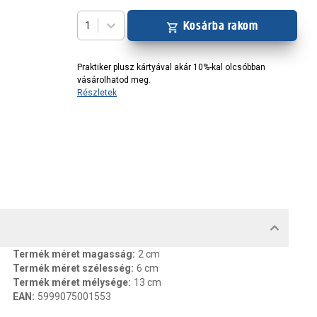
Kosárba rakom
1
Praktiker plusz kártyával akár 10%-kal olcsóbban
vásárolhatod meg.
Részletek
MENTUMOK, FELELŐS SZEMÉLY
Termék méret magasság
:
2 cm
Termék méret szélesség
:
6 cm
Termék méret mélysége
:
13 cm
EAN
:
5999075001553