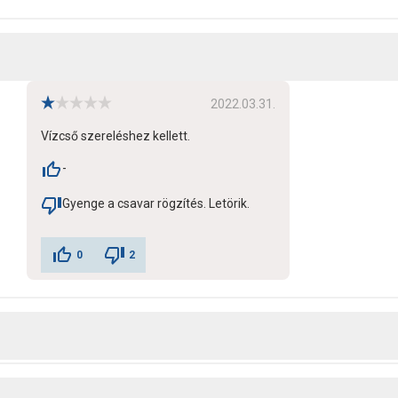
2022.03.31.
Vízcső szereléshez kellett.
-
Gyenge a csavar rögzítés. Letörik.
0
2