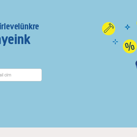
írlevelünkre
nyeink