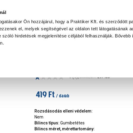
Ke
nál
togatásakor Ön hozzájárul, hogy a Praktiker Kft. és szerződött pa
zzenek el, melyek segítségével az oldalon tett látogatásának ad
Praktiker Professional
Szakiajánló
Ügyintézés és Információ
 szóló hirdetések megjelenítése céljából felhasználják. Bővebb 
an.
ncs, rögzítő
Csőbilincs+csavar 15-20mm, ho
|
1
(1)
Cikkszám
:
297458
419 Ft
/ darab
Rozsdásodás elleni védelem
:
Nem
Bilincs típus
:
Gumibetétes
Bilincs méret, mérettartomány
: