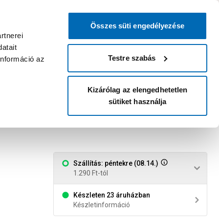
0
0
dvenc áruházam
:
Miért érdemes
Kérlek válassz
bejelentkezni?
Összes süti engedélyezése
Belépés
Listáim
Kosár
rtnerei
atait
Legyél Praktiker Plusz tag!
Áruházak és szolgáltatások
Karrier
Testre szabás
információ az
Kizárólag az elengedhetetlen
sütiket használja
rganyzott, gumibetéttel
Szállítás: péntekre (08.14.)
1.290 Ft-tól
Készleten 23 áruházban
Készletinformáció