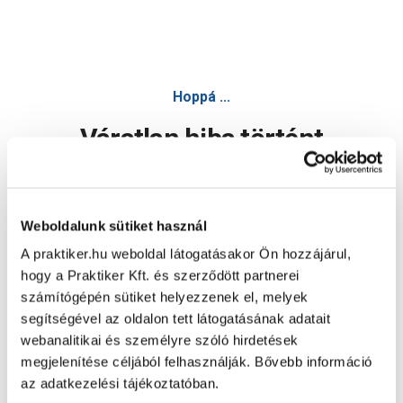
Hoppá ...
Váratlan hiba történt
Dolgozunk a hiba javításán. Egy kis türelmet kérünk.
Weboldalunk sütiket használ
A praktiker.hu weboldal látogatásakor Ön hozzájárul,
Oldal újratöltése
hogy a Praktiker Kft. és szerződött partnerei
számítógépén sütiket helyezzenek el, melyek
segítségével az oldalon tett látogatásának adatait
webanalitikai és személyre szóló hirdetések
megjelenítése céljából felhasználják. Bővebb információ
az adatkezelési tájékoztatóban.