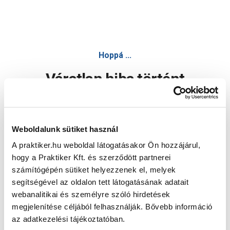
Hoppá ...
Váratlan hiba történt
Dolgozunk a hiba javításán. Egy kis türelmet kérünk.
Weboldalunk sütiket használ
A praktiker.hu weboldal látogatásakor Ön hozzájárul,
Oldal újratöltése
hogy a Praktiker Kft. és szerződött partnerei
számítógépén sütiket helyezzenek el, melyek
segítségével az oldalon tett látogatásának adatait
webanalitikai és személyre szóló hirdetések
megjelenítése céljából felhasználják. Bővebb információ
az adatkezelési tájékoztatóban.