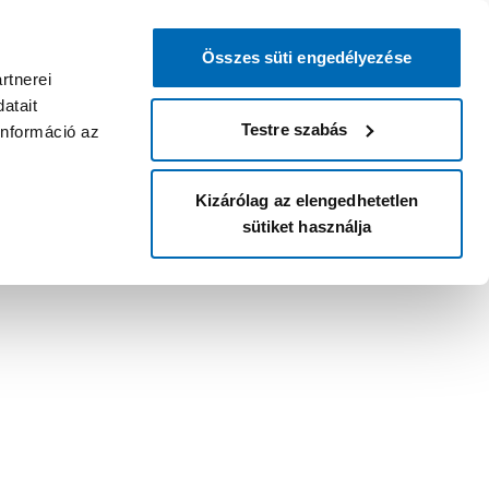
Összes süti engedélyezése
rtnerei
atait
Testre szabás
információ az
Kizárólag az elengedhetetlen
sütiket használja