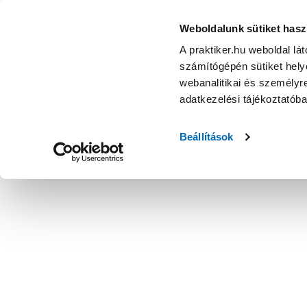
Weboldalunk sütiket hasz
A praktiker.hu weboldal lá
számítógépén sütiket helye
webanalitikai és személyre
adatkezelési tájékoztatób
Beállítások