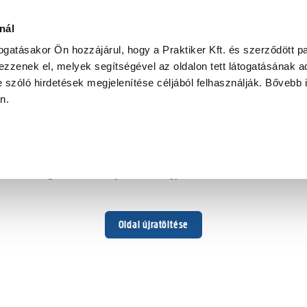
nál
togatásakor Ön hozzájárul, hogy a Praktiker Kft. és szerződött pa
zzenek el, melyek segítségével az oldalon tett látogatásának ad
 szóló hirdetések megjelenítése céljából felhasználják. Bővebb 
Hoppá ...
an.
Váratlan hiba történt
Dolgozunk a hiba javításán. Egy kis türelmet kérünk.
Oldal újratöltése