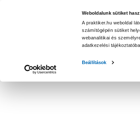
Weboldalunk sütiket hasz
A praktiker.hu weboldal lá
számítógépén sütiket helye
webanalitikai és személyre
adatkezelési tájékoztatób
Beállítások