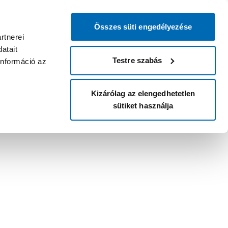
Összes süti engedélyezése
rtnerei
atait
Testre szabás
információ az
Kizárólag az elengedhetetlen
sütiket használja