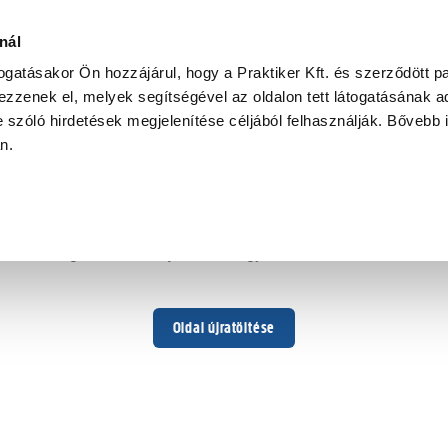
nál
togatásakor Ön hozzájárul, hogy a Praktiker Kft. és szerződött pa
zzenek el, melyek segítségével az oldalon tett látogatásának ad
 szóló hirdetések megjelenítése céljából felhasználják. Bővebb 
Hoppá ...
an.
Váratlan hiba történt
Dolgozunk a hiba javításán. Egy kis türelmet kérünk.
Oldal újratöltése