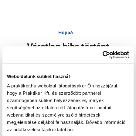
Hoppá ...
Váratlan hiba történt
Dolgozunk a hiba javításán. Egy kis türelmet kérünk.
Weboldalunk sütiket használ
A praktiker.hu weboldal látogatásakor Ön hozzájárul,
Oldal újratöltése
hogy a Praktiker Kft. és szerződött partnerei
számítógépén sütiket helyezzenek el, melyek
segítségével az oldalon tett látogatásának adatait
webanalitikai és személyre szóló hirdetések
megjelenítése céljából felhasználják. Bővebb információ
az adatkezelési tájékoztatóban.