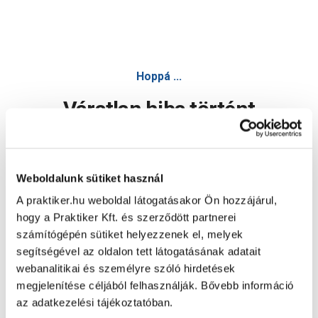
Hoppá ...
Váratlan hiba történt
Dolgozunk a hiba javításán. Egy kis türelmet kérünk.
Weboldalunk sütiket használ
A praktiker.hu weboldal látogatásakor Ön hozzájárul,
Oldal újratöltése
hogy a Praktiker Kft. és szerződött partnerei
számítógépén sütiket helyezzenek el, melyek
segítségével az oldalon tett látogatásának adatait
webanalitikai és személyre szóló hirdetések
megjelenítése céljából felhasználják. Bővebb információ
az adatkezelési tájékoztatóban.