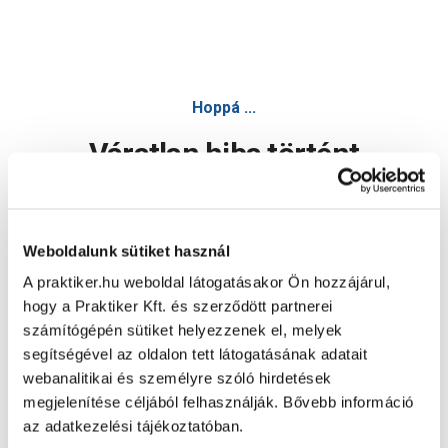
Hoppá ...
Váratlan hiba történt
Dolgozunk a hiba javításán. Egy kis türelmet kérünk.
Weboldalunk sütiket használ
A praktiker.hu weboldal látogatásakor Ön hozzájárul,
Oldal újratöltése
hogy a Praktiker Kft. és szerződött partnerei
számítógépén sütiket helyezzenek el, melyek
segítségével az oldalon tett látogatásának adatait
webanalitikai és személyre szóló hirdetések
megjelenítése céljából felhasználják. Bővebb információ
az adatkezelési tájékoztatóban.