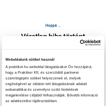
Hoppá ...
Váratlan hiba történt
Dolgozunk a hiba javításán. Egy kis türelmet kérünk.
Weboldalunk sütiket használ
A praktiker.hu weboldal látogatásakor Ön hozzájárul,
Oldal újratöltése
hogy a Praktiker Kft. és szerződött partnerei
számítógépén sütiket helyezzenek el, melyek
segítségével az oldalon tett látogatásának adatait
webanalitikai és személyre szóló hirdetések
megjelenítése céljából felhasználják. Bővebb információ
az adatkezelési tájékoztatóban.