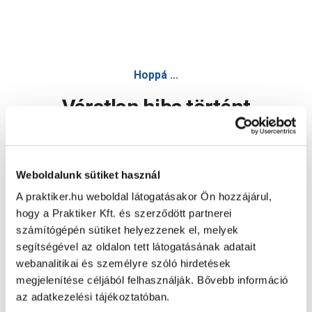
Hoppá ...
Váratlan hiba történt
Dolgozunk a hiba javításán. Egy kis türelmet kérünk.
Weboldalunk sütiket használ
A praktiker.hu weboldal látogatásakor Ön hozzájárul,
Oldal újratöltése
hogy a Praktiker Kft. és szerződött partnerei
számítógépén sütiket helyezzenek el, melyek
segítségével az oldalon tett látogatásának adatait
webanalitikai és személyre szóló hirdetések
megjelenítése céljából felhasználják. Bővebb információ
az adatkezelési tájékoztatóban.