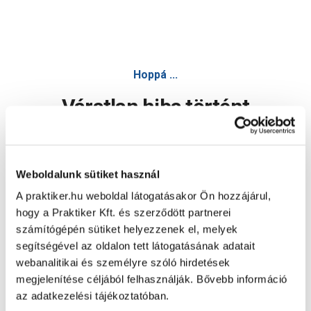
Hoppá ...
Váratlan hiba történt
Dolgozunk a hiba javításán. Egy kis türelmet kérünk.
Weboldalunk sütiket használ
A praktiker.hu weboldal látogatásakor Ön hozzájárul,
Oldal újratöltése
hogy a Praktiker Kft. és szerződött partnerei
számítógépén sütiket helyezzenek el, melyek
segítségével az oldalon tett látogatásának adatait
webanalitikai és személyre szóló hirdetések
megjelenítése céljából felhasználják. Bővebb információ
az adatkezelési tájékoztatóban.