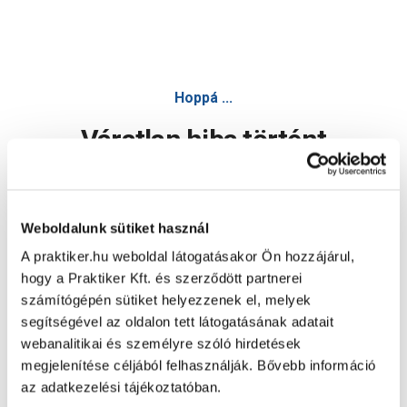
Hoppá ...
Váratlan hiba történt
Dolgozunk a hiba javításán. Egy kis türelmet kérünk.
Weboldalunk sütiket használ
A praktiker.hu weboldal látogatásakor Ön hozzájárul,
Oldal újratöltése
hogy a Praktiker Kft. és szerződött partnerei
számítógépén sütiket helyezzenek el, melyek
segítségével az oldalon tett látogatásának adatait
webanalitikai és személyre szóló hirdetések
megjelenítése céljából felhasználják. Bővebb információ
az adatkezelési tájékoztatóban.