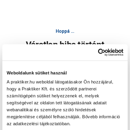
Hoppá ...
Váratlan hiba történt
Dolgozunk a hiba javításán. Egy kis türelmet kérünk.
Weboldalunk sütiket használ
A praktiker.hu weboldal látogatásakor Ön hozzájárul,
Oldal újratöltése
hogy a Praktiker Kft. és szerződött partnerei
számítógépén sütiket helyezzenek el, melyek
segítségével az oldalon tett látogatásának adatait
webanalitikai és személyre szóló hirdetések
megjelenítése céljából felhasználják. Bővebb információ
az adatkezelési tájékoztatóban.