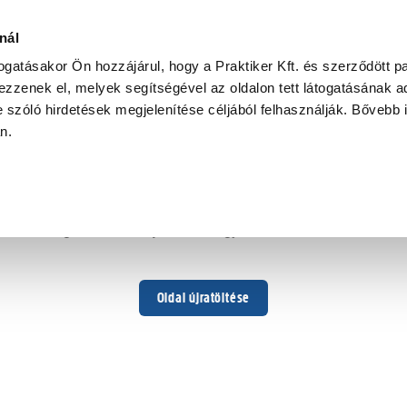
nál
togatásakor Ön hozzájárul, hogy a Praktiker Kft. és szerződött pa
zzenek el, melyek segítségével az oldalon tett látogatásának ad
 szóló hirdetések megjelenítése céljából felhasználják. Bővebb 
Hoppá ...
an.
Váratlan hiba történt
Dolgozunk a hiba javításán. Egy kis türelmet kérünk.
Oldal újratöltése