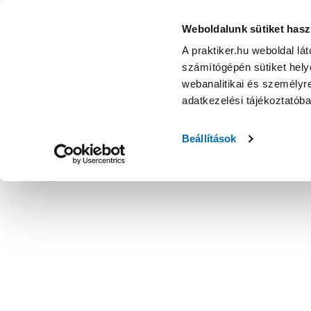
Weboldalunk sütiket hasz
A praktiker.hu weboldal lá
számítógépén sütiket helye
webanalitikai és személyre
adatkezelési tájékoztatób
Beállítások