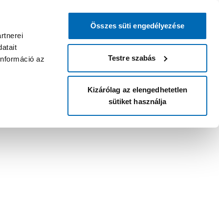
Összes süti engedélyezése
rtnerei
atait
Testre szabás
információ az
Kizárólag az elengedhetetlen
sütiket használja