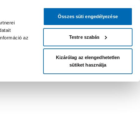
Összes süti engedélyezése
rtnerei
atait
Testre szabás
információ az
Kizárólag az elengedhetetlen
sütiket használja