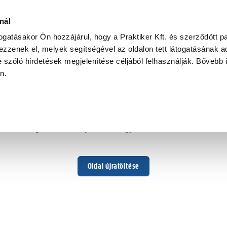
nál
togatásakor Ön hozzájárul, hogy a Praktiker Kft. és szerződött pa
zzenek el, melyek segítségével az oldalon tett látogatásának ad
 szóló hirdetések megjelenítése céljából felhasználják. Bővebb 
Hoppá ...
an.
Váratlan hiba történt
Dolgozunk a hiba javításán. Egy kis türelmet kérünk.
Oldal újratöltése