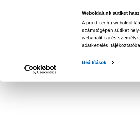
Weboldalunk sütiket hasz
A praktiker.hu weboldal lá
számítógépén sütiket helye
webanalitikai és személyre
adatkezelési tájékoztatób
Beállítások