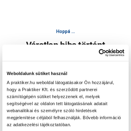
Hoppá ...
Váratlan hiba történt
Dolgozunk a hiba javításán. Egy kis türelmet kérünk.
Weboldalunk sütiket használ
A praktiker.hu weboldal látogatásakor Ön hozzájárul,
Oldal újratöltése
hogy a Praktiker Kft. és szerződött partnerei
számítógépén sütiket helyezzenek el, melyek
segítségével az oldalon tett látogatásának adatait
webanalitikai és személyre szóló hirdetések
megjelenítése céljából felhasználják. Bővebb információ
az adatkezelési tájékoztatóban.